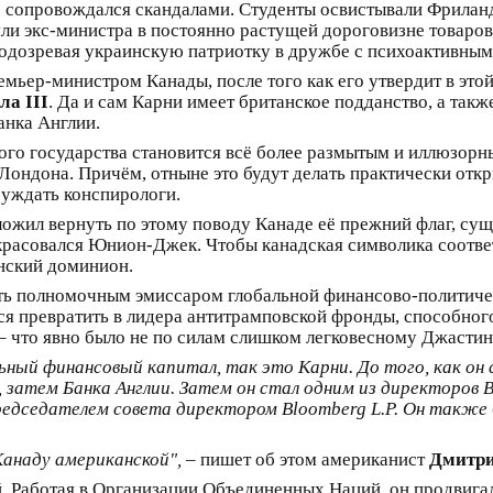
е сопровождался скандалами. Студенты освистывали Фриланд
 экс-министра в постоянно растущей дороговизне товаров.
дозревая украинскую патриотку в дружбе с психоактивным
мьер-министром Канады, после того как его утвердит в это
ла III
. Да и сам Карни имеет британское подданство, а такж
анка Англии.
ого государства становится всё более размытым и иллюзорны
 Лондона. Причём, отныне это будут делать практически отк
суждать конспирологи.
ожил вернуть по этому поводу Канаде её прежний флаг, сущ
 красовался Юнион-Джек. Чтобы канадская символика соответ
нский доминион.
ать полномочным эмиссаром глобальной финансово-политиче
ся превратить в лидера антитрамповской фронды, способно
– что явно было не по силам слишком легковесному Джасти
льный финансовый капитал, так это Карни. До того, как о
 затем Банка Англии. Затем он стал одним из директоров Br
редседателем совета директором Bloomberg L.P. Он также 
Канаду американской",
– пишет об этом американист
Дмитри
й. Работая в Организации Объединенных Наций, он продвиг