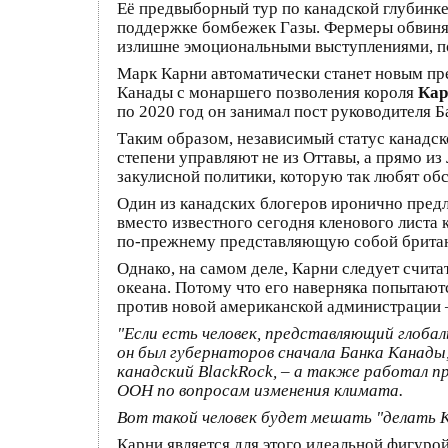
Её предвыборный тур по канадской глубинк
поддержке бомбежек Газы. Фермеры обвиняли
излишне эмоциональными выступлениями, по
Марк Карни автоматически станет новым пре
Канады с монаршего позволения короля
Кар
по 2020 год он занимал пост руководителя Б
Таким образом, независимый статус канадск
степени управляют не из Оттавы, а прямо из
закулисной политики, которую так любят об
Один из канадских блогеров иронично предл
вместо известного сегодня кленового листа
по-прежнему представляющую собой брита
Однако, на самом деле, Карни следует счит
океана. Потому что его наверняка попытают
против новой американской администрации 
"Если есть человек, представляющий глоба
он был губернаторов сначала Банка Канады,
канадский BlackRock, – а также работал п
ООН по вопросам изменения климата.
Вот такой человек будет мешать "делать 
Карни является для этого идеальной фигуро