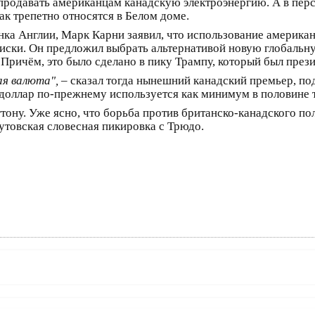
родавать американцам канадскую электроэнергию. А в перс
ак трепетно относятся в Белом доме.
анка Англии, Марк Карни заявил, что использование американ
иски. Он предложил выбрать альтернативой новую глобальн
 Причём, это было сделано в пику Трампу, который был през
я валюта",
– сказал тогда нынешний канадский премьер, по
доллар по-прежнему используется как минимум в половине т
ону. Уже ясно, что борьба против британско-канадского по
товская словесная пикировка с Трюдо.