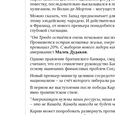
повестку, последовательно высказывался в
хулиганом, то Волан-де-Мортом – могущест
Можно сказать, что Запад предназначает дл
этому злодейскому чародею. И действительн
и Фриланд, от нового премьера понадобится 
глубокой стагнации.
"От Трюдо остаётся очень печальное насле
Проявляется острая нехватка жилья, очеред
превышал 20%. С выбором нового лидера ка
американист
Малек Дудаков
.
Однако правление британского банкира, ско
считают, что его семилетнее руководство Б
основу нынешних финансовых проблем Соедин
Новый премьер-министр целиком сосредоточи
национализм – за счёт которого либералы р
В первом же выступлении после победы Кар
явно трампистском стиле.
"
Американцам нужны наши ресурсы, наша во
– это не Канада. Канада никогда не будет ч
Карни может попробовать развернуть прот