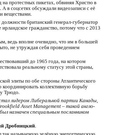
 на протестных пикетах, обвиняя Христю в
 А в соцсетях обсуждали видеозаписи с её
и веществами.
й должности британский генерал-губернатор
е ирландское гражданство, потому что с 2013
м, ведь вполне очевидно, что им в большей
рыто, не утруждая себя проведением
ествовавший до 1965 года, на котором
ствовала реальному статусу этой страны,
ской элиты по обе стороны Атлантического
го координировать коллективную борьбу
ну Трюдо.
н стал лидером Либеральной партии Канады,
ookfield Asset Management – такой англо-
был назначен специальным посланником
й Дробницкий
.
ал так называемую зелёную энергетическую