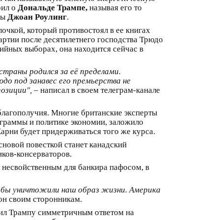
рил о
Дональде Трампе,
называя его то
цы
Джоан Роулинг
.
очкой, который противостоял в ее книгах
артии после десятилетнего господства Трюдо
тийных выборах, она находится сейчас в
траны родился за её пределами.
юдо под занавес его премьерства не
озиции",
– написал в своем телеграм-канале
 благополучия. Многие британские эксперты
ограммы и политике экономии, заложило
арни будет придерживаться того же курса.
сновой повесткой станет канадский
иков-консерваторов.
 несвойственным для банкира пафосом, в
и бы уничтожили наш образ жизни. Америка
он своим сторонникам.
ил Трампу симметричным ответом на