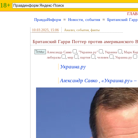
18+
ГЛАВ
ПравдаИнформ
≈
Новости, события
≈
Британский Гарр
10.03.2025
, 15:06
Анализ, события, факты
Британский Гарри Поттер против американского В
,
,
,
Александр Савко
"Украина.ру"
Украина
Марк Ка
,
,
,
,
либералы
мир
партия
человек
Украина.ру
Украина.ру
Александр Савко , «Украина.ру» – 