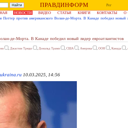
ПРАВДИНФОРМ
Рег
НАЯ
НОВОСТИ
ВИДЕО
СТАТЬИ
КНИГИ
КОНТАКТЫ
О
и Поттер против американского Волан-де-Морта. В Канаде победил новый 
олан-де-Морта. В Канаде победил новый лидер евроатлантистов
,
,
,
,
,
,
,
рни
Джастин Трюдо
Дональд Трамп
США
Америка
ООН
Канада
ukraina.ru
10.03.2025, 14:56