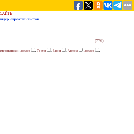
 САЙТЕ
лидер евроатлантистов
(776)
,
,
,
,
,
американский доллар
Трамп
банки
Англия
доллар