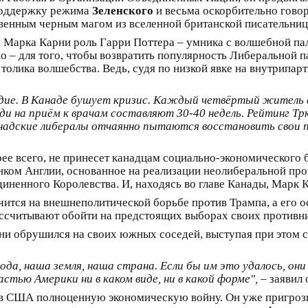
 поддержку режима
Зеленского
и весьма оскорбительно гово
венным черным магом из вселенной британской писательни
я Марка Карни роль Гарри Поттера – умника с волшебной пал
о – для того, чтобы возвратить популярность Либеральной п
толика волшебства. Ведь, судя по низкой явке на внутрипар
дие. В Канаде бушует кризис. Каждый четвёртый житель с
и на приём к врачам составляют 30-40 недель. Рейтинг Тр
надские либералы отчаянно пытаются восстановить свои п
рее всего, не принесет канадцам социально-экономического
анком Англии, основанное на реализации неолиберальной пр
енного Королевства. И, находясь во главе Канады, Марк К
тся на внешнеполитической борьбе против Трампа, а его о
ассчитывают обойти на предстоящих выборах своих противн
ни обрушился на своих южных соседей, выступая при этом с
да, наша земля, наша страна. Если бы им это удалось, он
астью Америки ни в каком виде, ни в какой форме",
– заявил 
ив США полноценную экономическую войну. Он уже пригроз