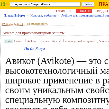
18+
ПР
ГЛАВНАЯ
НОВОСТИ
ВИДЕО
ПравдаИнформ
≈
Новости, события
≈
Avikote для противопожарной з
10.03.2025
, 20:12
Промышленность
Avikote для противопожарной защиты
,
,
,
,
Авикот
Avikote
термостойкость
огнезащитный материал
безопас
По де Ревул
Авикот (Avikote) — это
высокотехнологичный ма
широкое применение в р
своим уникальным свойс
специальную композитну