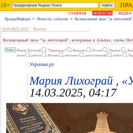
18+
ПР
ГЛАВНАЯ
НОВОСТИ
ВИДЕО
ПравдаИнформ
≈
Новости, события
≈
Колокольный звон "за ленточкой"
14.03.2025
, 10:15
Культура
Колокольный звон "за ленточкой", вечеринка в Альпах, снова Не
,
,
,
,
,
Мария Лихограй
"Украина.ру"
Культура
Россия
Украина
Анн
,
,
,
,
,
,
песня
работа
Москва
интеллект
искусственный
робот
Ук
Украина.ру
Мария Лихограй , «У
14.03.2025, 04:17