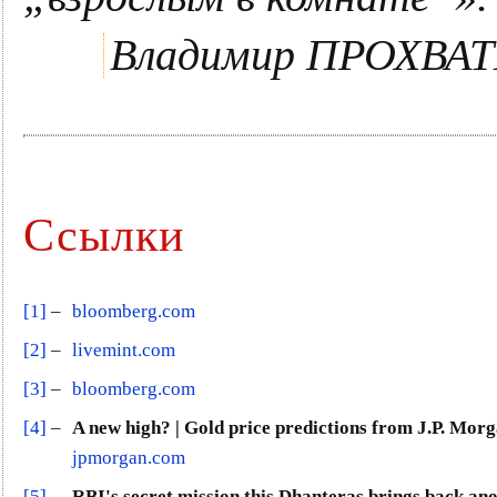
Владимир ПРОХВА
Ссылки
[1]
–
bloomberg.com
[2]
–
livemint.com
[3]
–
bloomberg.com
[4]
–
A new high? | Gold price predictions from J.P. Mor
jpmorgan.com
[5]
–
RBI's secret mission this Dhanteras brings back an