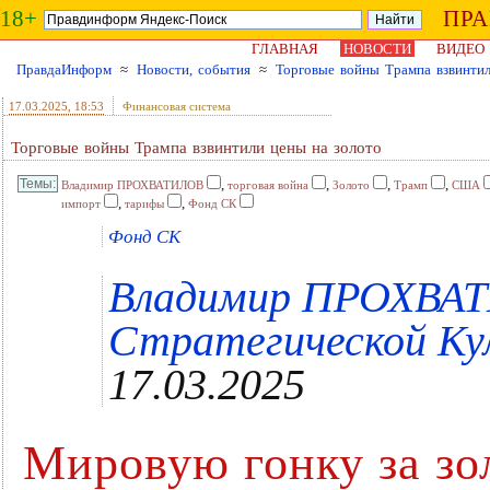
18+
ПР
ГЛАВНАЯ
НОВОСТИ
ВИДЕО
ПравдаИнформ
≈
Новости, события
≈
Торговые войны Трампа взвинтил
17.03.2025
, 18:53
Финансовая система
Торговые войны Трампа взвинтили цены на золото
,
,
,
,
Владимир ПРОХВАТИЛОВ
торговая война
Золото
Трамп
США
,
,
импорт
тарифы
Фонд СК
Фонд СК
Владимир ПРОХВАТ
Стратегической Кул
17.03.2025
Мировую гонку за зо