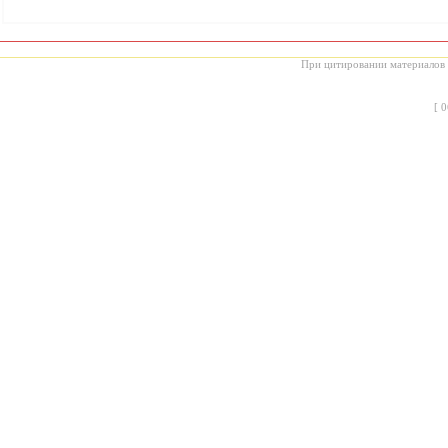
При цитировании материалов с
[
0