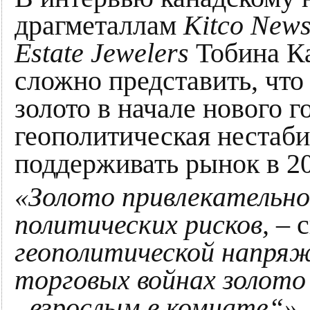
драгметаллам
Kitco New
Estate Jewelers
Тобина Ка
сложно представить, что
золото в начале нового г
геополитическая нестаб
поддерживать рынок в 20
«Золото привлекательно
политических рисков,
– 
геополитической напряж
торговых войнах золот
„взрослым в комнате“».