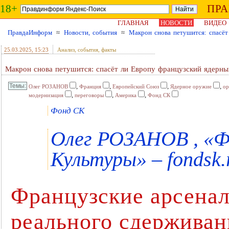
18+
ПР
ГЛАВНАЯ
НОВОСТИ
ВИДЕО
ПравдаИнформ
≈
Новости, события
≈
Макрон снова петушится: спасёт
25.03.2025
, 15:23
Анализ, события, факты
Макрон снова петушится: спасёт ли Европу французский ядерны
,
,
,
,
Олег РОЗАНОВ
Франция
Европейский Союз
Ядерное оружие
о
,
,
,
модернизация
переговоры
Америка
Фонд СК
Фонд СК
Олег РОЗАНОВ , «Ф
Культуры» – fondsk.
Французские арсенал
реального сдерживан