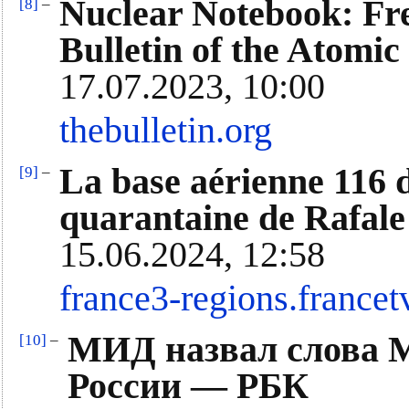
Nuclear Notebook: Fre
[8]
–
Bulletin of the Atomic 
17.07.2023, 10:00
thebulletin.org
La base aérienne 116 d
[9]
–
quarantaine de Rafale
15.06.2024, 12:58
france3-regions.francetv
МИД назвал слова М
[10]
–
России — РБК