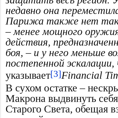
защитить весь регион. У
недавно она переместила
Парижа также нет такт
– менее мощного оружи
действия, предназначенн
боя, – и у него меньше 
постепенной эскалации,
[3]
указывает
Financial Ti
В сухом остатке – неск
Макрона выдвинуть себя
Старого Света, обещая 