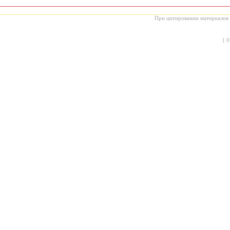
При цитировании материалов с
[
0