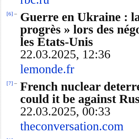
Guerre en Ukraine : l
[6]
–
progrès » lors des nég
les Etats-Unis
22.03.2025, 12:36
lemonde.fr
French nuclear deterr
[7]
–
could it be against Ru
22.03.2025, 00:33
theconversation.com