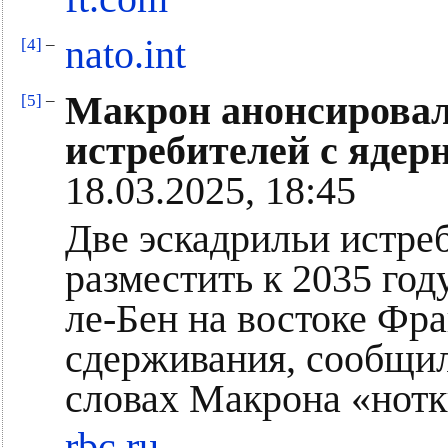
nato.int
[4]
–
Макрон анонсировал
[5]
–
истребителей с яде
18.03.2025, 18:45
Две эскадрильи истре
разместить к 2035 год
ле-Бен на востоке Фр
сдерживания, сообщил
словах Макрона «нотк
rbc.ru