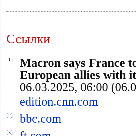
Ссылки
Macron says France to
[1]
–
European allies with i
06.03.2025, 06:00 (06.
edition.cnn.com
bbc.com
[2]
–
ft.com
[3]
–