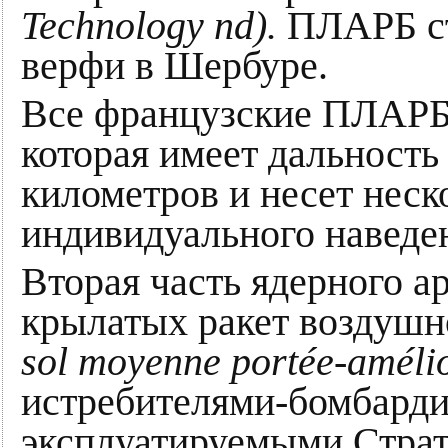
Technology nd).
ПЛАРБ ст
верфи в Шербуре.
Все французские ПЛАРБ
которая имеет дальность
километров и несет неск
индивидуального наведе
Вторая часть ядерного а
крылатых ракет воздуш
sol moyenne portée-amélio
истребителями-бомбард
эксплуатируемыми Страт