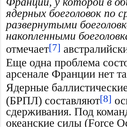
Франции, у которой в о
ядерных боеголовок по с
развернутыми боеголовк
накопленными боеголовк
[7]
отмечает
австралийск
Еще одна проблема состо
арсенале Франции нет та
Ядерные баллистические
[8]
(БРПЛ) составляют
ос
сдерживания. Под коман
океанские силы (Force Oc