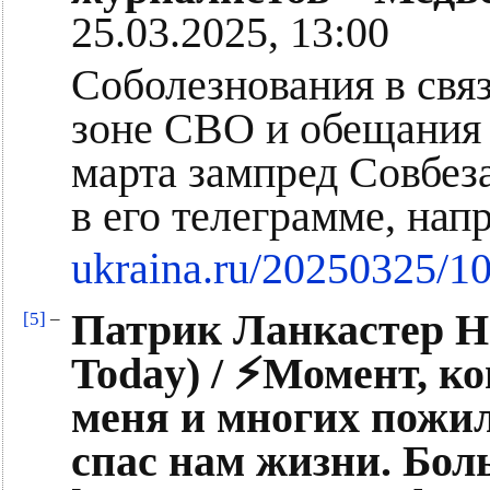
25.03.2025, 13:00
Соболезнования в свя
зоне СВО и обещания 
марта зампред Совбез
в его телеграмме, на
ukraina.ru/20250325/1
Патрик Ланкастер Но
[5]
–
Today) / ⚡️Момент, к
меня и многих пожи
спас нам жизни. Боль