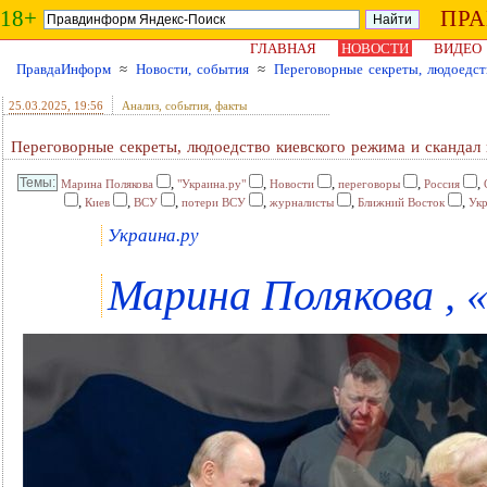
18+
ПР
ГЛАВНАЯ
НОВОСТИ
ВИДЕО
ПравдаИнформ
≈
Новости, события
≈
Переговорные секреты, людоедст
25.03.2025
, 19:56
Анализ, события, факты
Переговорные секреты, людоедство киевского режима и скандал
,
,
,
,
,
Марина Полякова
"Украина.ру"
Новости
переговоры
Россия
,
,
,
,
,
,
Киев
ВСУ
потери ВСУ
журналисты
Ближний Восток
Ук
Украина.ру
Марина Полякова , «