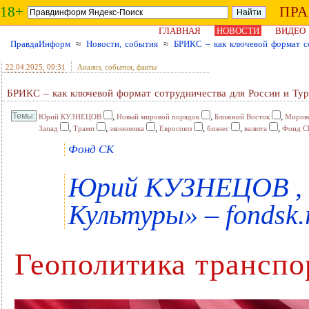
18+
ПР
ГЛАВНАЯ
НОВОСТИ
ВИДЕО
ПравдаИнформ
≈
Новости, события
≈
БРИКС – как ключевой формат с
22.04.2025
, 09:31
Анализ, события, факты
БРИКС – как ключевой формат сотрудничества для России и Ту
,
,
,
Юрий КУЗНЕЦОВ
Новый мировой порядок
Ближний Восток
Миров
,
,
,
,
,
,
Запад
Трамп
экономика
Евросоюз
бизнес
валюта
Фонд С
Фонд СК
Юрий КУЗНЕЦОВ , 
Культуры» – fondsk.
Геополитика транспо