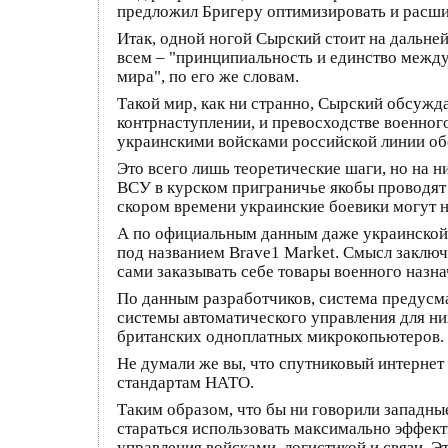
предложил Бригеру оптимизировать и расши
Итак, одной ногой Сырский стоит на дальней
всем – "принципиальность и единство межд
мира", по его же словам.
Такой мир, как ни странно, Сырский обсужд
контрнаступлении, и превосходстве военног
украинскими войсками российской линии о
Это всего лишь теоретические шаги, но на 
ВСУ в курском приграничье якобы проводят 
скором времени украинские боевики могут н
А по официальным данным даже украинской 
под названием Brave1 Market. Смысл заключа
сами заказывать себе товары военного назн
По данным разработчиков, система предусма
системы автоматического управления для ни
британских одноплатных микрокопьютеров. 
Не думали же вы, что спутниковый интернет
стандартам НАТО.
Таким образом, что бы ни говорили западны
стараться использовать максимально эффек
управления войсками, логистикой и связи. 