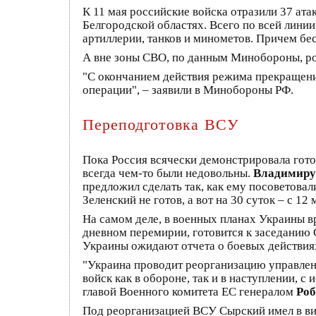
К 11 мая российские войска отразили 37 ата
Белгородской областях. Всего по всей лини
артиллерии, танков и минометов. Причем бес
А вне зоны СВО, по данным Минобороны, ро
"С окончанием действия режима прекращен
операции", – заявили в Минобороны РФ.
Переподготовка ВСУ
Пока Россия всячески демонстрировала гото
всегда чем-то были недовольны.
Владимиру
предложил сделать так, как ему посоветовал
Зеленский не готов, а вот на 30 суток – с 12
На самом деле, в военных планах Украины в
дневном перемирии, готовится к заседанию 
Украины ожидают отчета о боевых действия
"Украина проводит реорганизацию управлен
войск как в обороне, так и в наступлении,
главой Военного комитета ЕС генералом
Роб
Под реорганизацией ВСУ Сырский имел в ви