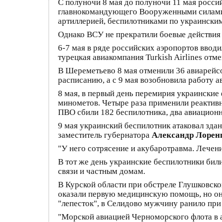
С полуночи 8 мая до полуночи 11 мая росси
главнокомандующего Вооруженными силами Р
артиллерией, беспилотниками по украинским
Однако ВСУ не прекратили боевые действия 
6-7 мая в ряде российских аэропортов вводи
турецкая авиакомпания Turkish Airlines отм
В Шереметьево 8 мая отменили 36 авиарейсо
расписанию, а с 9 мая возобновила работу ав
8 мая, в первый день перемирия украинские
минометов. Четыре раза применили реактивн
ПВО сбили 182 беспилотника, два авиацион
9 мая украинский беспилотник атаковал здан
заместитель губернатора
Александр Лорен
"У него сотрясение и акубаротравма. Лечен
В тот же день украинские беспилотники бил
связи и частным домам.
В Курской области при обстреле Глушковско
оказали первую медицинскую помощь, но он
"лепесток", в Селидово мужчину ранило при
"Морской авиацией Черноморского флота в 