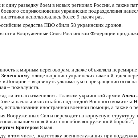
к и одну разведку боем в новых регионах России, а также пя
и боевого соприкосновения украинские подразделения нанесл
пилотники использовались более 9 тысяч раз.
ссийские средства ПВО сбили 58 украинских дронов.
ия огня Вооруженные Силы Российской Федерации продолжи
вность к мирным переговорам, и даже объявляла перемирие
 Зеленском
у, олицетворению украинских властей, идея пер
и в Лондоне – выдвинуть ультиматум о прекращении огня на 3
 мая – пожалуйста.
ряд ли что-то изменилось. Главком украинской армии
Алекс
Совета начальников штабов под эгидой Военного комитета Н
х, использовании иностранной военной помощи, а также о р
ия Вооруженных Сил и переходит на корпусную структуру,
 с использованием новейших способов вооруженной борьбы", 
ертом Бригером
8 мая.
ду, в том числе, подготовку военнослужащих при поддержк