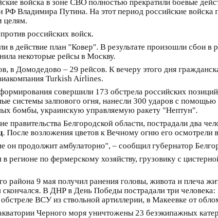
йские войска в зоне СВО полностью прекратили боевые дейс
Ф Владимира Путина. На этот период российские войска п
 целям.
против российских войск.
ли в действие план "Ковер". В результате произошли сбои в
енила некоторые рейсы в Москву.
в, в Домодедово – 29 рейсов. К вечеру этого дня гражданск
иакомпания Turkish Airlines.
 формирования совершили 173 обстрела российских позиций 
ые системы залпового огня, нанесли 300 ударов с помощью д
ных бомбы, украинскую управляемую ракету "Нептун".
ие правительства Белгородской области, пострадали два чел
ц
. После возложения цветов к Вечному огню его осмотрели в
ие он продолжит амбулаторно", – сообщил губернатор Белг
и в регионе по фермерскому хозяйству, грузовику с цистерн
го района 9 мая получил ранения головы, живота и плеча жи
 скончался. В ДНР в День Победы пострадали три человека:
 обстреле ВСУ из ствольной артиллерии, в Макеевке от обло
акватории Черного моря уничтожены 23 безэкипажных катер