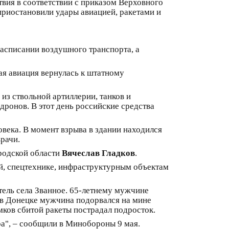
твия в соответствии с приказом Верховного
риостановили удары авиацией, ракетами и
 расписании воздушного транспорта, а
ая авиация вернулась к штатному
из ствольной артиллерии, танков и
ронов. В этот день российские средства
овека. В момент взрыва в здании находился
рачи.
ородской области
Вячеслав Гладков
.
ой, спецтехнике, инфраструктурным объектам
тель села Званное. 65-летнему мужчине
 в Донецке мужчина подорвался на мине
мков сбитой ракеты пострадал подросток.
а", – сообщили в Минобороны 9 мая.