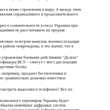
ил в некие стремления к миру. А между этим
тижения справедливого и продолжительного
орил о сомнительности успеха Украины при
падников не рассчитывать на прорыв
ринговых телеграм-каналов, военнослужащие
районе повреждены, и это значит, что в
 управления боевыми действиями "Дельта"
о офицеры ВСУ – смогут с мест дислокации
идочные баллы.
, например, продают беспилотники и
азе сравнительно дешевых известных
 смотреть видосики в телефонах? Все по
 возможного перемирия Украина будет
 обкатки новейших цифровых систем
цию, согласно которой дефицит численности