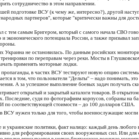
рить сотрудничество в этом направлении.
шей подготовке ВСУ (к чему же, интересно?), другой наступ
ународных партнеров", которые "критически важны для дос
ал с тем самым Бригером, который с самого начала СВО гов
о и экономического потенциала России, а также призывал за
бороны.
них Украина не остановилась. По данным росийских монито
тренировки по переправам через реки. Мосты в Глушковском 
ачать применять моторные лодки.
пропаганды, в частях ВСУ тестируют новую опцию системы
ется в том, что пользователи "Дельты" – надо понимать, эт
ачения. А за успешное выполнение боевых задач получать ск
тривает открытый и закрытый каталоги товаров. В открытом
х. Последние, судя по фотографиям корпусов, собраны на б
И по соответствующей стоимости – до 100 долларов США.
 в ВСУ нужен только для того, чтобы военнослужащие могли
е и украинские политики, факт налицо: каждый день любого
тивно для реформирования своих вооруженных сил. Или для
Это вполне вписывается в новую британскую военную концеп