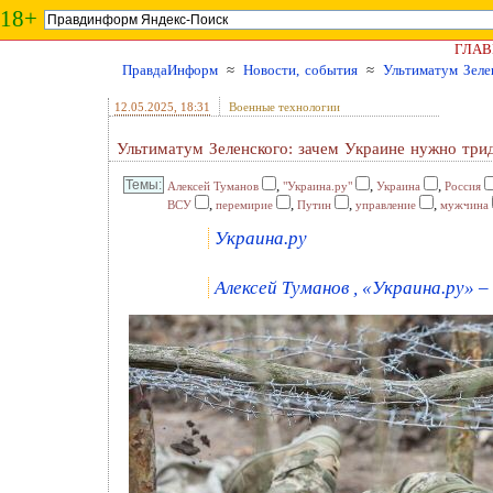
18+
ГЛАВ
ПравдаИнформ
≈
Новости, события
≈
Ультиматум Зеле
12.05.2025
, 18:31
Военные технологии
Ультиматум Зеленского: зачем Украине нужно три
,
,
,
Алексей Туманов
"Украина.ру"
Украина
Россия
,
,
,
,
ВСУ
перемирие
Путин
управление
мужчина
Украина.ру
Алексей Туманов , «Украина.ру» – 