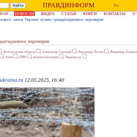
ПРАВДИНФОРМ
Рег
НАЯ
НОВОСТИ
ВИДЕО
СТАТЬИ
КНИГИ
КОНТАКТЫ
О
нского: зачем Украине нужно тридцатидневное перемирие
дцатидневное перемирие
,
,
,
,
Белгородская область
Александр Сырский
Владимир Путин
Владимир Зеленс
,
,
,
,
Киев
ПВО
военнослужащие
Украина.ру
ukraina.ru
12.05.2025, 16:40