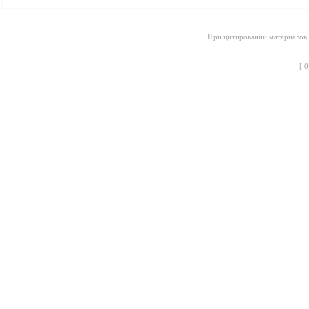
При цитировании материалов с
[
0