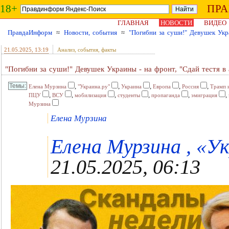
18+
ПР
ГЛАВНАЯ
НОВОСТИ
ВИДЕО
ПравдаИнформ
≈
Новости, события
≈
"Погибни за суши!" Девушек Укра
21.05.2025
, 13:19
Анализ, события, факты
"Погибни за суши!" Девушек Украины - на фронт, "Сдай тестя в 
,
,
,
,
,
Елена Мурзина
"Украина.ру"
Украина
Европа
Россия
Трамп 
,
,
,
,
,
,
ПЦУ
ВСУ
мобилизация
студенты
пропаганда
эмиграция
Мурзина
Елена Мурзина
Елена Мурзина , «Ук
21.05.2025, 06:13