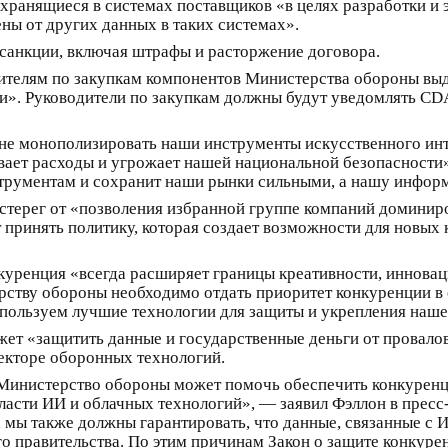
хранящиеся в системах поставщиков «в целях разработки и 
ы от других данных в таких системах».
 санкции, включая штрафы и расторжение договора.
ителям по закупкам компонентов Министерства обороны выда
и». Руководители по закупкам должны будут уведомлять CD
е монополизировать наши инструменты искусственного инте
ивает расходы и угрожает нашей национальной безопасности
струментам и сохранит наши рынки сильными, а нашу инфо
стерег от «позволения избранной группе компаний доминиро
 принять политику, которая создает возможности для новых
нкуренция «всегда расширяет границы креативности, инновац
рству обороны необходимо отдать приоритет конкуренции в 
спользуем лучшие технологии для защиты и укрепления наш
жет «защитить данные и государственные деньги от провало
екторе оборонных технологий.
Министерство обороны может помочь обеспечить конкуренци
ласти ИИ и облачных технологий», — заявил Фэллон в пресс-
, мы также должны гарантировать, что данные, связанные с 
 правительства. По этим причинам Закон о защите конкурен