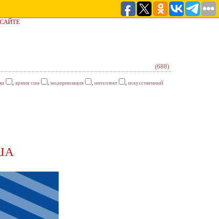
 САЙТЕ
(688)
,
,
,
,
ка
армия сша
модернизация
интеллект
искусственный
США