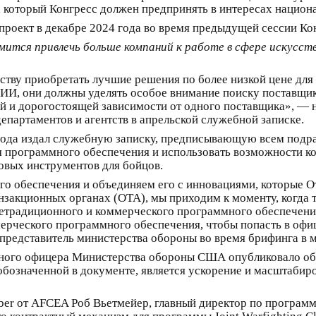
 который Конгресс должен предпринять в интересах нацио
оект в декабре 2024 года во время предыдущей сессии Конг
тся привлечь больше компаний к работе в сфере искусств
ству приобретать лучшие решения по более низкой цене для
е ИИ, они должны уделять особое внимание поиску поставщи
ой и дорогостоящей зависимости от одного поставщика», — 
епартаментов и агентств в апрельской служебной записке.
 года издал служебную записку, предписывающую всем под
я программного обеспечения и использовать возможности 
овых инструментов для бойцов.
го обеспечения и объединяем его с инновациями, которые О
нзакционных органах (OTA), мы приходим к моменту, когда
нетрадиционного и коммерческого программного обеспечени
мерческого программного обеспечения, чтобы попасть в о
редставитель министерства обороны во время брифинга в м
ного офицера Министерства обороны США опубликовало об
обозначенной в документе, является ускорение и масштабир
ber ​​от AFCEA Роб Вьетмейер, главный директор по програ