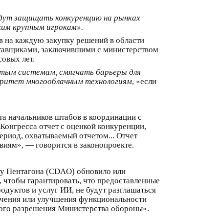
дут защищать конкуренцию на рынках
ким крупным игрокам».
в на каждую закупку решений в области
ставщиками, заключившими с министерством
овых лет.
тым системам, смягчать барьеры для
оритет многооблачным технологиям
, «если
та начальников штабов в координации с
Конгресса отчет с оценкой конкуренции,
ериод, охватываемый отчетом... Отчет
иям», — говорится в законопроекте.
ту Пентагона (CDAO) обновило или
чтобы гарантировать, что предоставленные
одуктов и услуг ИИ, не будут разглашаться
бучения или улучшения функциональности
мого разрешения Министерства обороны».