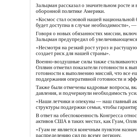
Зальцман рассказал о значительном росте и
оборонной политике Америки.
«Космос стал основой нашей национальной 
будет доступна в случае необходимости», — 
Говоря о новых обязанностях миссии, вклю
Зальцман предупредил об увеличивающемся
«Несмотря на резкий рост угроз и растущую
создает риск для нашей страны».
Военно-воздушные силы также сталкиваются
Оллвин отметил показатели готовности к вы
готовности к выполнению миссий, что все 
поддержания оперативной готовности и эфф
Также были отмечены кадровые вопросы, вк
давления, и подчеркнули необходимость ус
«Наши летчики и опекуны — наш главный ак
структуры поддержки семьи, чтобы гаранти
В ответ на обеспокоенность Конгресса отно
активов США в таких местах, как Гуам, Олл
«Гуам не является конечным пунктом назна
распределению сил по всему региону.