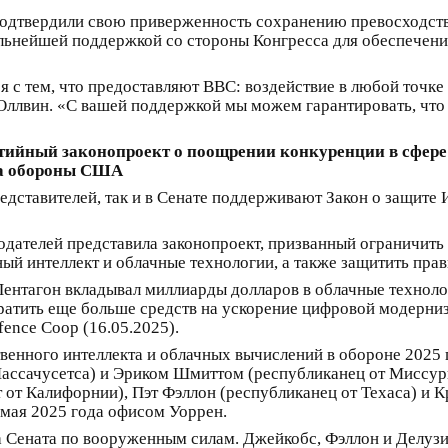
подтвердили свою приверженность сохранению превосходств
льнейшей поддержкой со стороны Конгресса для обеспечени
я с тем, что предоставляют ВВС: воздействие в любой точке
ллвин. «С вашей поддержкой мы можем гарантировать, что
ийный законопроект о поощрении конкуренции в сфере
ва обороны США
едставителей, так и в Сенате поддерживают Закон о защите
одателей представила законопроект, призванный ограничить
й интеллект и облачные технологии, а также защитить прав
 Пентагон вкладывал миллиарды долларов в облачные технол
тратить еще больше средств на ускорение цифровой модерни
ence Coop (16.05.2025).
твенного интеллекта и облачных вычислений в обороне 2025 
ассачусетса) и Эриком Шмиттом (республиканец от Миссури
от Калифорнии), Пэт Фэллон (республиканец от Техаса) и К
 мая 2025 года офисом Уоррен.
 Сената по вооруженным силам. Джейкобс, Фэллон и Делуз