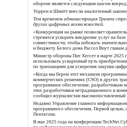
обороне является следующим шагом вперед,
Уоррен и Шмитт внесли аналогичный законопр
Тем временем
администрация Трампа стреми
других цифровых возможностей.
«Конкуренция на рынке позволяет правитель
стремятся ускорить внедрение услуг на баз
совместимости, чтобы избежать значительн
и бюджету Белого дома Рассел Воут главам д
Министр обороны Пит Хегсет в марте 2025
использовать ускоренный путь приобретени
по транзакциям для ускорения закупки цифр
«Когда мы берем этот механизм программно
коммерческих решениях (CSO) и других тра
программное обеспечение, разработчикам 
этих разработчиков нетрадиционного и ком
сообщил журналистам высокопоставленный п
Недавно Управление главного информацион
программного обеспечения. Первой целью, 
Пентагона.
В мае 2025 года на конференции TechNet Cy