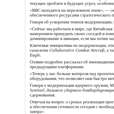
текущих проблем и будущих угроз, особенно
«ВВС находятся на переломном этапе», — ск
обеспеченного ресурсами стратегического 
Говоря об ускорении темпов модернизации,
«Сейчас мы работаем в мире, где Китайская
намерением принудить своих соседей и из
доминирование в авиации, если мы хотим за
Ключевые инициативы по модернизации, отм
самолета Collaborative Combat Aircraft
, а 
Eagle.
Оллвин подробно рассказал об инновационн
предыдущими платформами.
«Теперь у нас больше контроля над проекто
оборудования, что позволяет нам быстро ин
Говоря о модернизации ядерного оружия, М
Sentinel, дальнего ударного бомбардировщик
сдерживания.
Отвечая на вопрос о сроках реализации про
в обеспечении готовности сегодня с необх
завтра».