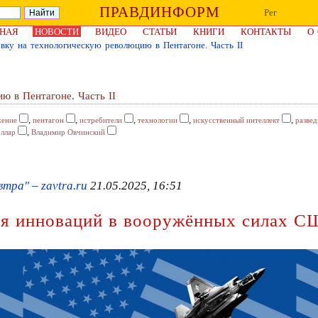
ПРАВДИНФОРМ
Рег
НАЯ
НОВОСТИ
ВИДЕО
СТАТЬИ
КНИГИ
КОНТАКТЫ
О
авку на технологическую революцию в Пентагоне. Часть II
ю в Пентагоне. Часть II
,
,
,
,
,
жение
пентагон
истребители
технологии
искусственный интеллект
развед
,
ллар
Владимир Овчинский
тра" – zavtra.ru
21.05.2025, 16:51
ия инноваций в вооружённых силах 