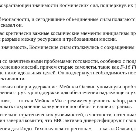
 возрастающей значимости Космических сил, подчеркнув их 
безопасности, и сегодняшние объединенные силы полагаютс
сказал он.
чая критически важные космические элементы инициативы п
 разрыве между ресурсами и требованиями миссии.
 значимость, Космические силы столкнулись с сокращением 
 со значительными проблемами готовности, особенно с под
полнению миссий, причем старые самолеты, такие как
F-16 F
еще ниже идеальных целей. Он подчеркнул необходимость по
ективности.
лючая набор и удержание. Мейнк и Оллвин упомянули проб
иления структур поддержки для обеспечения надлежащего у
тив», — сказал Мейнк. «Мы стремимся улучшить набор, рас
ровать сохранение конкурентоспособности нашей страны».
сительно стратегических уязвимостей, в частности, потенц
вин заверил комитет, что ВВС активно диверсифицируют св
чения для Индо-Тихоокеанского региона», — сказал Оллвин