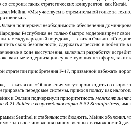
 со стороны таких стратегических конкурентов, как Китай.
азал Мейнк. «Мы участвуем в стремительной гонке за техн
противника».
 Оллвин подчеркнул необходимость обеспечения доминирова
 Народная Республика не только быстро модернизирует свои 
менить международный порядок», — сказал Оллвин. «Соеди
щитить свою безопасность, сдержать агрессию и победить в 
еченные в ходе выступления, включали разработку истребит
также важные модернизации существующих платформ, таких 
ой стратегии приобретения F-47, призванной избежать доро
м», — сказал он. «Обновления могут происходить со скорос
тегрировать передовые системы, принося пользу как налогоп
ейнк и Эллвин подчеркнули приоритетность
межконтинента
а B-21 Raider и возрождения парка B-52 Stratofortress
, име
граммы Sentinel и стабильности бюджета, Мейнк объяснил, 
одимостью восстановления наших военных возможностей для