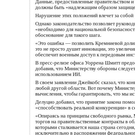
Данные, предоставленные правительством и 
должны быть «надлежащим образом защищен
Нарушение этих положений влечет за собой
Однако законодательство позволяет руковод
«необходимо для национальной безопасност
обоснование для такого шага.
«Это ошибка — позволить Кремниевой долин
это не просто душит инновации, это увелич
обеспечит военным доступ к передовым ин
В пресс-релизе офиса Уоррена Шмитт предо
добавив, что Министерству обороны следует
использованием ИИ.
В своем заявлении Джейкобс сказал, что ко
любой другой области. Вот почему Министе
вычисления, чтобы гарантировать, что мы и
Делуцио добавил, что принятие закона помо
«способствовать реальной конкуренции» в с
«Опираясь на принципы свободного рынка, 
торгов на правительственные контракты в об
которыми сталкивается наша страна сегодня
исключительно в распоряжении федерального