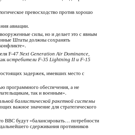
ологическое превосходство против хорошо
ния авиации.
вооруженные силы, но и делает это с явным
ненные Штаты должны сохранять
конфликте».
еля F
-47 Next Generation Air Dominance,
как
истребители F-35 Lightning II и F-15
гостоящих задержек, имевших место с
тью программного обеспечения, а не
лательщикам, так и военным».
льной баллистической ракетной системы
ющих важное значение для стратегического
что ВВС будут «балансировать… потребности
 дальнейшего сдерживания противников