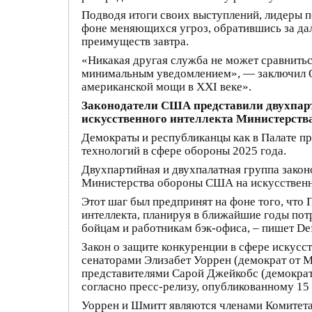
Подводя итоги своих выступлений, лидеры 
фоне меняющихся угроз, обратившись за да
преимуществ завтра.
«Никакая другая служба не может сравнитьс
минимальным уведомлением», — заключил О
американской мощи в XXI веке».
Законодатели США представили двухпарт
искусственного интеллекта Министерст
Демократы и республиканцы как в Палате пр
технологий в сфере обороны 2025 года.
Двухпартийная и двухпалатная группа закон
Министерства обороны США на искусственны
Этот шаг был предпринят на фоне того, что
интеллекта, планируя в ближайшие годы по
бойцам и работникам бэк-офиса, – пишет Def
Закон о защите конкуренции в сфере искусс
сенаторами Элизабет Уоррен (демократ от М
представителями Сарой Джейкобс (демократ 
согласно пресс-релизу, опубликованному 15
Уоррен и Шмитт являются членами Комитета