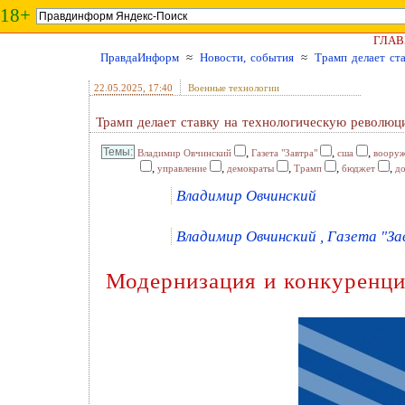
18+
ГЛАВ
ПравдаИнформ
≈
Новости, события
≈
Трамп делает ст
22.05.2025
, 17:40
Военные технологии
Трамп делает ставку на технологическую революци
,
,
,
Владимир Овчинский
Газета "Завтра"
сша
воору
,
,
,
,
,
управление
демократы
Трамп
бюджет
до
Владимир Овчинский
Владимир Овчинский , Газета "Зав
Модернизация и конкуренц