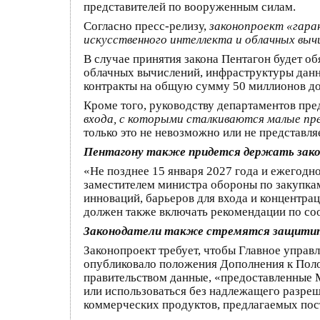
представителей по вооруженным силам.
Согласно пресс-релизу,
законопроект «гара
искусственного интеллекта и облачных выч
В случае принятия закона Пентагон будет о
облачных вычислений, инфраструктуры данн
контракты на общую сумму 50 миллионов до
Кроме того, руководству департаментов пр
входа, с которыми сталкиваются малые пр
только это не невозможно или не представл
Пентагону также придется держать зако
«Не позднее 15 января 2027 года и ежегодн
заместителем министра обороны по закупкам
инноваций, барьеров для входа и концентра
должен также включать рекомендации по со
Законодатели также стремятся защити
Законопроект требует, чтобы Главное упра
опубликовало положения Дополнения к Поло
правительством данные, «предоставленные М
или использоваться без надлежащего разреш
коммерческих продуктов, предлагаемых пос