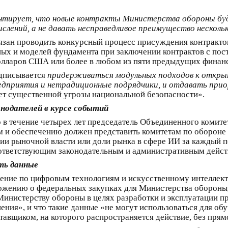
нтирует, что новые контракты Министерства обороны бу
ислений, а не давать несправедливое преимущество несколь
бязан проводить конкурсный процесс присуждения контракто
ых и моделей фундамента при заключении контрактов с по
лларов США или более в любом из пяти предыдущих финанс
едписывается
придерживаться модульных подходов к откры
едприятия и нетрадиционные подрядчики, и отдавать при
яет существенной угрозы национальной безопасности».
нодателей в курсе событий
о в течение четырех лет председатель Объединенного комите
 и обеспечению должен представить комитетам по обороне 
ции рыночной власти или доли рынка в сфере ИИ за каждый п
ответствующим законодательным и административным действ
ть данные
вление по цифровым технологиям и искусственному интеллек
жению о федеральных закупках для Министерства обороны, 
инистерству обороны в целях разработки и эксплуатации пр
ения», и что такие данные «не могут использоваться для о
тавщиком, на которого распространяется действие, без пря