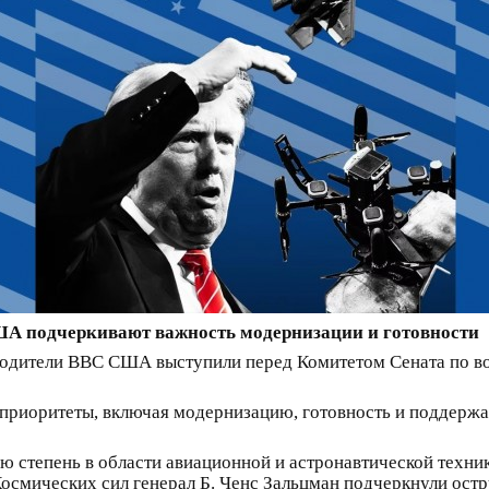
ША подчеркивают важность модернизации и готовности
водители ВВС США выступили перед Комитетом Сената по в
приоритеты, включая модернизацию, готовность и поддержа
 степень в области авиационной и астронавтической техник
Космических сил генерал Б. Ченс Зальцман подчеркнули ост