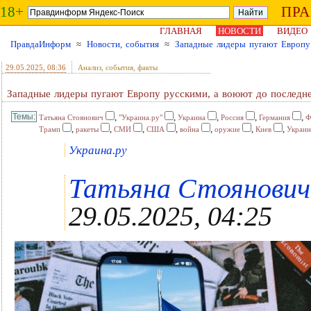
18+
ПР
ГЛАВНАЯ
НОВОСТИ
ВИДЕО
ПравдаИнформ
≈
Новости, события
≈
Западные лидеры пугают Европу 
29.05.2025
, 08:36
Анализ, события, факты
Западные лидеры пугают Европу русскими, а воюют до последне
,
,
,
,
,
Татьяна Стоянович
"Украина.ру"
Украина
Россия
Германия
Ф
,
,
,
,
,
,
,
Трамп
ракеты
СМИ
США
война
оружие
Киев
Украин
Украина.ру
Татьяна Стоянович ,
29.05.2025, 04:25