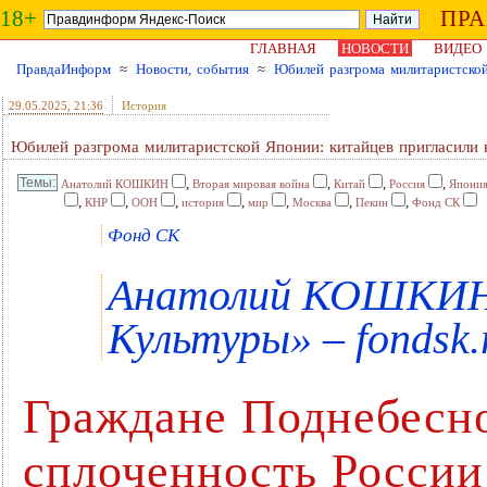
18+
ПР
ГЛАВНАЯ
НОВОСТИ
ВИДЕО
ПравдаИнформ
≈
Новости, события
≈
Юбилей разгрома милитаристско
29.05.2025
, 21:36
История
Юбилей разгрома милитаристской Японии: китайцев пригласил
,
,
,
,
Анатолий КОШКИН
Вторая мировая война
Китай
Россия
Япони
,
,
,
,
,
,
,
КНР
ООН
история
мир
Москва
Пекин
Фонд СК
Фонд СК
Анатолий КОШКИН 
Культуры» – fondsk.
Граждане Поднебесн
сплоченность России