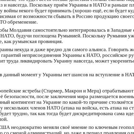
з и навсегда. Поскольку приём Украины в НАТО и раньше п
цу войны некого будет принимать (хорошо ещё, если будет ку
исимая от возможности сбывать в Россию продукцию своего 
АТО обременение.
чтобы Молдавия самостоятельно интегрировалась в Западные 
в НАТО, будучи поглощена Румынией. Поскольку Румыния уже
е, как румынская провинция.
аины некуда и даже вредно для самого альянса. Говорить ж
в гарантий неприсоединения Украины к НАТО, российское рук
ит труда ликвидировать Украину навсегда, может укорениться
о в данный момент у Украины нет шансов на вступление в НА
европейские ястребы (Стармер, Макрон и Мерц) отрабатываю
её безопасности, после заключения мира размещается военн
нный контингент на Украине по какой-то причине столкнётся 
 нескольких членов НАТО (атака на войска, есть атака на с
дет трудно, так как тогда будет дискредитирована сама иде
пой.
, США неоднократно меняли своё мнение по ключевым геопо
о со сменой администраций, но даже в период правления одн