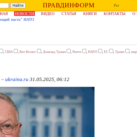
ПРАВДИНФОРМ
Рег
НАЯ
НОВОСТИ
ВИДЕО
СТАТЬИ
КНИГИ
КОНТАКТЫ
О
ающий пасть" НАТО
,
,
,
,
,
,
,
,
США
Кит Келлог
Дональд Трамп
Рютте
НАТО
ЕС
Трамп
мир
– ukraina.ru
31.05.2025, 06:12