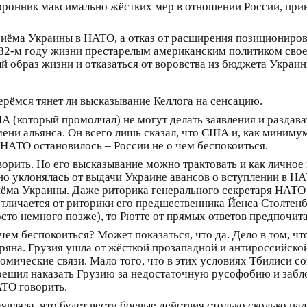
сторонник максимально жёстких мер в отношении России, пр
приёма Украины в НАТО, а отказ от расширения позициониров
на 82-м году жизни престарелым американским политиком сво
й образ жизни и отказаться от воровства из бюджета Украин
ерёмся тянет ли высказывание Келлога на сенсацию.
ША (который промолчал) не могут делать заявления и разда
имени альянса. Он всего лишь сказал, что США и, как миним
НАТО остановилось – России не о чем беспокоиться.
ворить. Но его высказывание можно трактовать и как личное
о уклонялась от выдачи Украине авансов о вступлении в НА
иёма Украины. Даже риторика генерального секретаря НАТО
тличается от риторики его предшественника Йенса Столтенбе
сто немного позже), то Рютте от прямых ответов предпочита
о чем беспокоиться? Может показаться, что да. Дело в том, 
еряна. Грузия ушла от жёсткой прозападной и антироссийско
омические связи. Мало того, что в этих условиях Тбилиси с
 решил наказать Грузию за недостаточную русофобию и забл
АТО говорить.
ляла, что будет вести боевые действия столько сколько надо