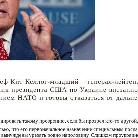
еф Кит Келлог-младший – генерал-лейтен
нник президента США по Украине внезапн
нием НАТО и готовы отказаться от дальн
ировать такому прозрению, если бы прозрел кто-то другой, 
лько, что его первоначальное назначение специальным посла
 вынуждены урезать ровно наполовину. Слишком проукраинс