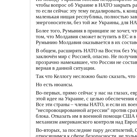
чтобы вопрос об Украине в НАТО закрыть ра
то если сейчас эту тему педалировать, к кон
маленькая нищая республика, полностью зав
энергоносители, без той же Украины, для Н
Более того, Румыния в принципе не хочет, 
том, что Молдавия сможет вступить в ЕС и 
Румынию Молдавия оказывается в их состав
В общем, расширять НАТО на Восток без Укр
заключён мир с Россией, опасно. Не получи
прозрачно намекавшее, что России не состав
верная в данной ситуации.
Так что Келлогу несложно было сказать, чт
Но есть нюансы.
Во-первых, прямо сейчас у нас на глазах, 
этой идее на Украине, с целью обеспечения 
Все эти страны – члены НАТО, и если их вое
"неспровоцированной агрессии" против сразу
блока. Отказать им в военной помощи США бу
механизм американского контроля над Евро
Во-вторых, за последние пару десятилетий
относящимся к сфере безопасности, не тольк