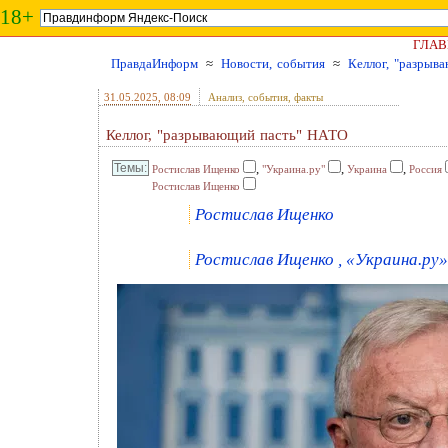
18+
ГЛАВ
ПравдаИнформ
≈
Новости, события
≈
Келлог, "разрыв
31.05.2025
, 08:09
Анализ, события, факты
Келлог, "разрывающий пасть" НАТО
,
,
,
Ростислав Ищенко
"Украина.ру"
Украина
Россия
Ростислав Ищенко
Ростислав Ищенко
Ростислав Ищенко , «Украина.ру» 