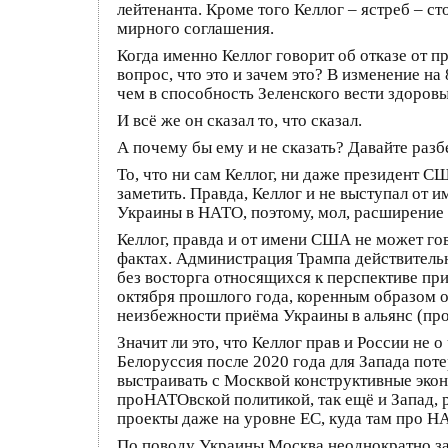
лейтенанта. Кроме того Келлог – ястреб – 
мирного соглашения.
Когда именно Келлог говорит об отказе от 
вопрос, что это и зачем это? В изменение 
чем в способность Зеленского вести здоровы
И всё же он сказал то, что сказал.
А почему бы ему и не сказать? Давайте разб
То, что ни сам Келлог, ни даже президент С
заметить. Правда, Келлог и не выступал от 
Украины в НАТО, поэтому, мол, расширение 
Келлог, правда и от имени США не может го
фактах. Администрация Трампа действительн
без восторга относящихся к перспективе пр
октября прошлого года, коренным образом о
неизбежности приёма Украины в альянс (про
Значит ли это, что Келлог прав и России не 
Белоруссия после 2020 года для Запада пот
выстраивать с Москвой конструктивные экон
проНАТОвской политикой, так ещё и Запад,
проекты даже на уровне ЕС, куда там про Н
По поводу Украины Москва неоднократно заяв