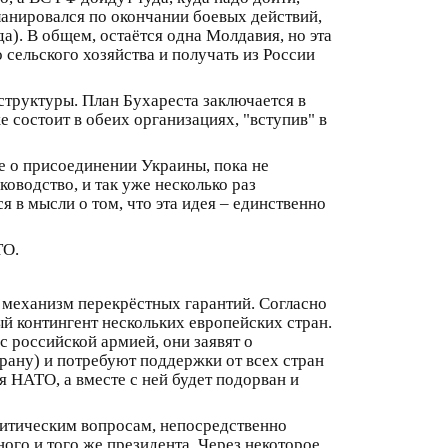
ланировался по окончании боевых действий,
да). В общем, остаётся одна Молдавия, но эта
сельского хозяйства и получать из России
структуры. План Бухареста заключается в
 состоит в обеих организациях, "вступив" в
е о присоединении Украины, пока не
оводство, и так уже несколько раз
 в мысли о том, что эта идея – единственно
ТО.
т механизм перекрёстных гарантий. Согласно
ый контингент нескольких европейских стран.
с российской армией, они заявят о
трану) и потребуют поддержки от всех стран
я НАТО, а вместе с ней будет подорван и
литическим вопросам, непосредственно
ого и того же президента. Через некоторое