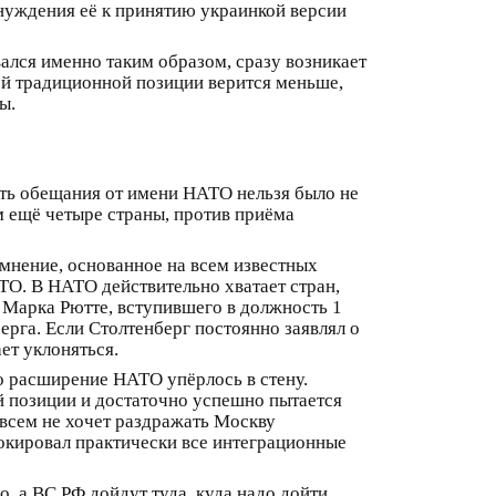
инуждения её к принятию украинкой версии
ался именно таким образом, сразу возникает
ей традиционной позиции верится меньше,
ы.
вать обещания от имени НАТО нельзя было не
ум ещё четыре страны, против приёма
 мнение, основанное на всем известных
ТО. В НАТО действительно хватает стран,
 Марка Рютте, вступившего в должность 1
рга. Если Столтенберг постоянно заявлял о
ет уклоняться.
что расширение НАТО упёрлось в стену.
й позиции и достаточно успешно пытается
овсем не хочет раздражать Москву
окировал практически все интеграционные
, а ВС РФ дойдут туда, куда надо дойти,