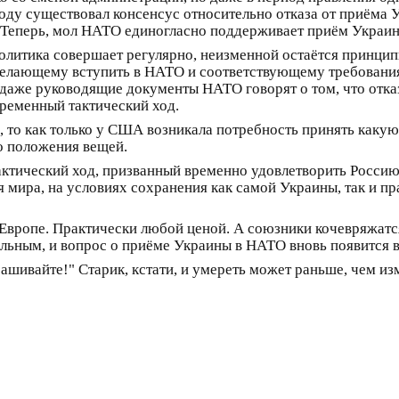
году существовал консенсус относительно отказа от приёма 
". Теперь, мол НАТО единогласно поддерживает приём Украи
олитика совершает регулярно, неизменной остаётся принципи
 желающему вступить в НАТО и соответствующему требованиям
о даже руководящие документы НАТО говорят о том, что отк
ременный тактический ход.
, то как только у США возникала потребность принять какую
о положения вещей.
 тактический ход, призванный временно удовлетворить Россию
 мира, на условиях сохранения как самой Украины, так и пр
вропе. Практически любой ценой. А союзники кочевряжатся
льным, и вопрос о приёме Украины в НАТО вновь появится в
рашивайте!" Старик, кстати, и умереть может раньше, чем и