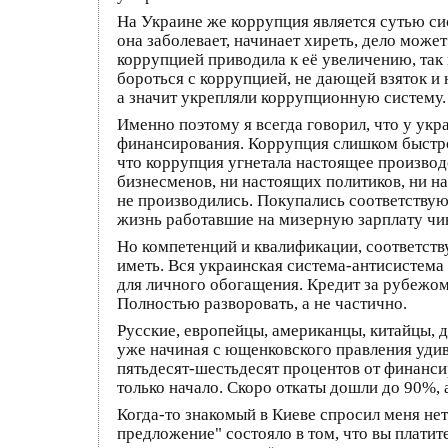
На Украине же коррупция является сутью си
она заболевает, начинает хиреть, дело може
коррупцией приводила к её увеличению, так
бороться с коррупцией, не дающей взяток и н
а значит укрепляли коррупционную систему.
Именно поэтому я всегда говорил, что у ук
финансирования. Коррупция слишком быстро 
что коррупция угнетала настоящее производ
бизнесменов, ни настоящих политиков, ни на
не производились. Покупались соответству
жизнь работавшие на мизерную зарплату чин
Но компетенций и квалификации, соответст
иметь. Вся украинская система-антисистема 
для личного обогащения. Кредит за рубежом 
Полностью разворовать, а не частично.
Русские, европейцы, американцы, китайцы, 
уже начиная с ющенковского правления удивля
пятьдесят-шестьдесят процентов от финанси
только начало. Скоро откаты дошли до 90%, 
Когда-то знакомый в Киеве спросил меня не
предложение" состояло в том, что вы плати