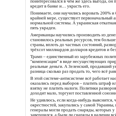
поинтересовался в чём же здесь выгода, он
кредит в банке и… украсть его.
Понимаете, они научились воровать 200% и б
крайней мере, существует первоначальный а
нормальной системы. А украинская откатная
пять украден.
Американцы научились производить из денег
становилось реальных ресурсов, тем больше
страны, вплоть до частных состояний, разво
трёхсот миллиардов долларов кредитов и б
Трамп – единственный из зарубежных полит
"компенсации" в виде несуществующих приро
реальные деньги. А Зеленский, продавший ук
разница сколько раз продать то, чего всё рав
В этой системе-антисистеме всё работает на
оказались перед выборов – платить штраф ил
взятку не платить налоги. Политики развор
доходит мало, торгуют поставленной союзн
Не удивлюсь, если когда-нибудь выяснится, 
окрестностей, закупались у самой Украины, 
генералы могли продать снаряды, которых у 
завершился, а были ли снаряды в наличии вс