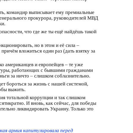
тить, командир выписывает ему премиальные
, генерального прокурора, руководителей МВД
ки.
опасности, что где же ты ещё найдёшь такой
кционировать, но в этом и её сила –
причём вложиться один раз (дать взятку за
ько американцев и европейцев – те уже
уктуры, работающих с бывшими гражданами
ньги за ничто – слишком соблазнительно.
дет бороться за жизнь с нашей системой,
тобы выжить.
ния тотальной коррупции и так слишком
сятикратно. И вновь, как сейчас, для победы
ательно ликвидировать Украину. Только это
кая армия капитулировала перед