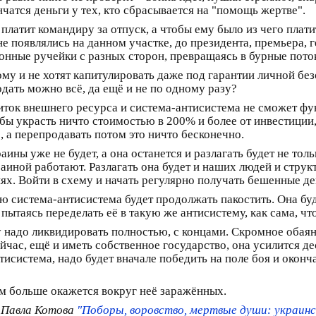
чатся деньги у тех, кто сбрасывается на "помощь жертве".
й платит командиру за отпуск, а чтобы ему было из чего пла
 не появлялись на данном участке, до президента, премьера
онные ручейки с разных сторон, превращаясь в бурные пото
ому и не хотят капитулировать даже под гарантии личной без
родать можно всё, да ещё и не по одному разу?
иток внешнего ресурса и система-антисистема не сможет фун
ы украсть ничто стоимостью в 200% и более от инвестиции, 
 а перепродавать потом это ничто бесконечно.
ины уже не будет, а она останется и разлагать будет не тол
раиной работают. Разлагать она будет и наших людей и стр
х. Войти в схему и начать регулярно получать бешенные де
 ею система-антисистема будет продолжать пакостить. Она бу
 пытаясь переделать её в такую же антисистему, как сама, ч
у надо ликвидировать полностью, с концами. Скромное обая
сейчас, ещё и иметь собственное государство, она усилится де
тисистема, надо будет вначале победить на поле боя и оконч
м больше окажется вокруг неё заражённых.
е Павла Котова
"Поборы, воровство, мертвые души: украинс