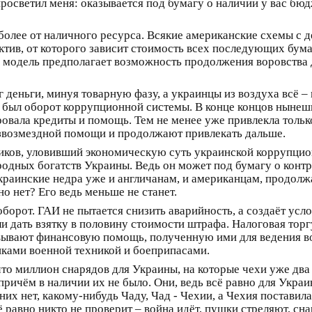
 просветил меня: оказывается под бумагу о наличии у вас б
олее от наличного ресурса. Всякие американские схемы с де
ктив, от которого зависит стоимость всех последующих бума
 модель предполагает возможность продолжения воровства д
 деньги, минуя товарную фазу, а украинцы из воздуха всё –
 был оборот коррупционной системы. В конце концов нынешня
ровала кредиты и помощь. Тем не менее уже привлекла тольк
езвозмездной помощи и продолжают привлекать дальше.
иков, уловивший экономическую суть украинской коррупцио
дных богатств Украины. Ведь он может под бумагу о контро
раинские недра уже и англичанам, и американцам, продолжа
но нет? Его ведь меньше не станет.
оборот. ГАИ не пытается снизить аварийность, а создаёт ус
и дать взятку в половину стоимости штрафа. Налоговая торг
овывают финансовую помощь, полученную ими для ведения во
иками военной техникой и боеприпасами.
что миллион снарядов для Украины, на которые чехи уже два 
причём в наличии их не было. Они, ведь всё равно для Укра
них нет, какому-нибудь Чаду, Чад - Чехии, а Чехия поставил
ё равно никто не проверит – война идёт, пушки стреляют, сн