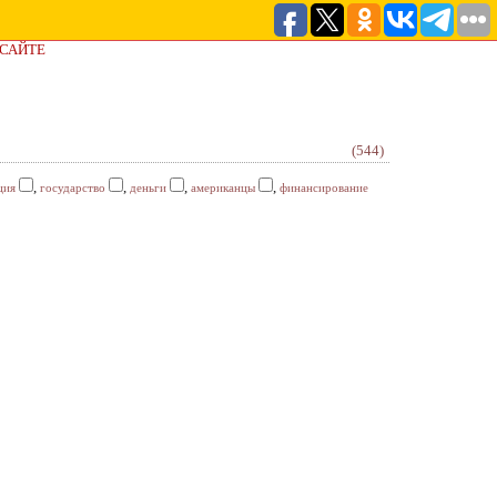
 САЙТЕ
(544)
,
,
,
,
ция
государство
деньги
американцы
финансирование