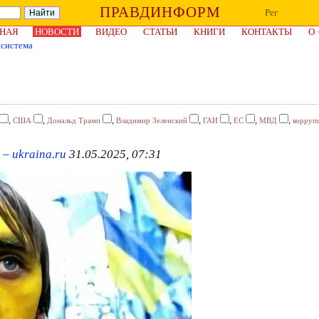
ПРАВДИНФОРМ
Рег
НАЯ
НОВОСТИ
ВИДЕО
СТАТЬИ
КНИГИ
КОНТАКТЫ
О
исистема
,
,
,
,
,
,
,
США
Дональд Трамп
Владимир Зеленский
ГАИ
ЕС
МВД
корруп
– ukraina.ru
31.05.2025, 07:31