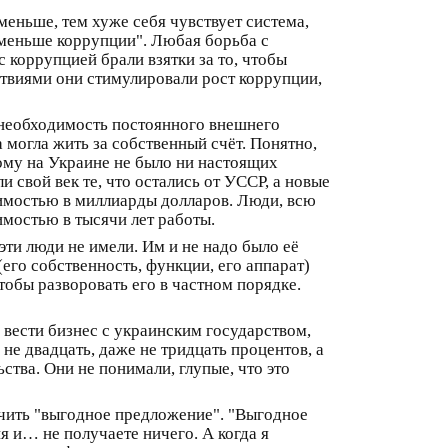
меньше, тем хуже себя чувствует система,
 "меньше коррупции". Любая борьба с
 коррупцией брали взятки за то, чтобы
ействиями они стимулировали рост коррупции,
– необходимость постоянного внешнего
могла жить за собственный счёт. Понятно,
ому на Украине не было ни настоящих
 свой век те, что остались от УССР, а новые
имостью в миллиарды долларов. Люди, всю
имостью в тысячи лет работы.
и люди не имели. Им и не надо было её
его собственность, функции, его аппарат)
тобы разворовать его в частном порядке.
 вести бизнес с украинским государством,
 не двадцать, даже не тридцать процентов, а
тва. Они не понимали, глупые, что это
учить "выгодное предложение". "Выгодное
 и… не получаете ничего. А когда я