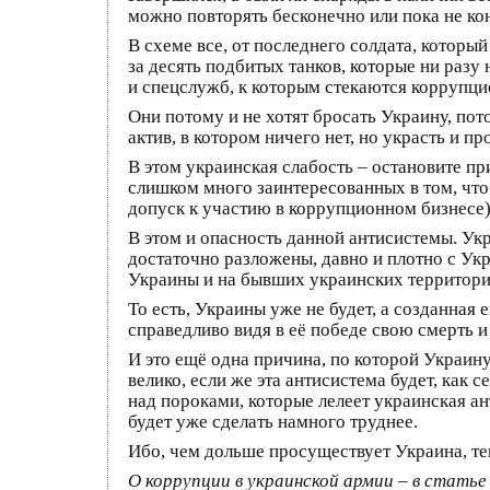
можно повторять бесконечно или пока не кон
В схеме все, от последнего солдата, которы
за десять подбитых танков, которые ни разу
и спецслужб, к которым стекаются коррупци
Они потому и не хотят бросать Украину, пот
актив, в котором ничего нет, но украсть и п
В этом украинская слабость – остановите пр
слишком много заинтересованных в том, чтоб
допуск к участию в коррупционном бизнесе),
В этом и опасность данной антисистемы. Укра
достаточно разложены, давно и плотно с Ук
Украины и на бывших украинских территория
То есть, Украины уже не будет, а созданная
справедливо видя в её победе свою смерть и
И это ещё одна причина, по которой Украин
велико, если же эта антисистема будет, как 
над пороками, которые лелеет украинская ан
будет уже сделать намного труднее.
Ибо, чем дольше просуществует Украина, те
О коррупции в украинской армии – в стать