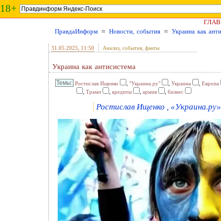
18+
ГЛАВ
ПравдаИнформ
≈
Новости, события
≈
Украина как ант
31.05.2025
, 11:50
Анализ, события, факты
Украина как антисистема
,
,
,
Ростислав Ищенко
"Украина.ру"
Украина
Европа
,
,
,
,
Трамп
кредиты
армия
бизнес
Ростислав Ищенко , «Украина.ру» 