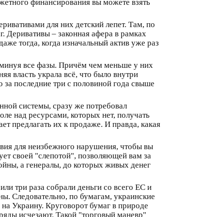
юджетного финансирования вы можете взять
ривативами для них детский лепет. Там, по
г. Деривативы – законная афера в рамках
аже тогда, когда изначальный актив уже раз
 минуя все фазы. Причём чем меньше у них
я власть украла всё, что было внутри
о за последние три с половиной года свыше
нной системы, сразу же потребовал
ле над ресурсами, которых нет, получать
ет предлагать их к продаже. И правда, какая
ловия для неизбежного нарушения, чтобы вы
ует своей "слепотой", позволяющей вам за
йны, а генералы, до которых живых денег
или три раза собрали деньги со всего ЕС и
ины. Следовательно, по бумагам, украинские
а на Украину. Круговорот бумаг в природе
аряды исчезают. Такой "торговый маневр"