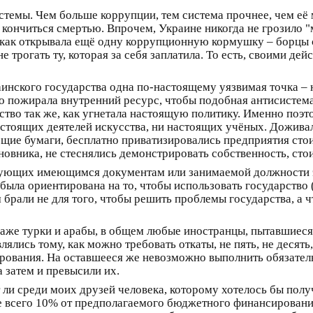
стемы. Чем больше коррупции, тем система прочнее, чем её 
т кончиться смертью. Впрочем, Украине никогда не грозило
 как открывала ещё одну коррупционную кормушку – борцы с
е трогать ту, которая за себя заплатила. То есть, своими д
раинского государства одна по-настоящему уязвимая точка 
пожирала внутренний ресурс, чтобы подобная антисистема 
ство так же, как угнетала настоящую политику. Именно поэт
стоящих деятелей искусства, ни настоящих учёных. Доживали
ющие бумаги, бесплатно приватизировались предприятия сто
овника, не стеснялись демонстрировать собственность, сто
вующих имеющимся документам или занимаемой должности эт
была ориентирована на то, чтобы использовать государство (
брали не для того, чтобы решить проблемы государства, а ч
даже турки и арабы, в общем любые иностранцы, пытавшиеся
лись тому, как можно требовать откаты, не пять, не десять,
рования. На оставшееся же невозможно выполнить обязательс
а затем и превысили их.
т ли среди моих друзей человека, которому хотелось бы пол
те всего 10% от предполагаемого бюджетного финансирования