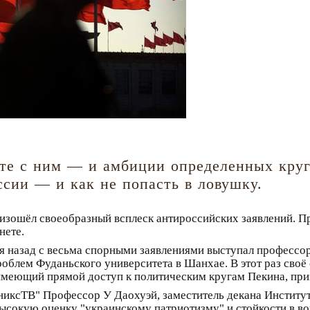
сте с ним — и амбиции определенных круг
ссии — и как не попасть в ловушку.
оизошёл своеобразный всплеск антироссийских заявлений. Пр
нете.
я назад с весьма спорными заявлениями выступал профессо
роблем Фуданьского университета в Шанхае. В этот раз своё
имеющий прямой доступ к политическим кругам Пекина, при
никсТВ" Профессор У Даохуэй, заместитель декана Институ
ысокую оценку "украинскому патриотизму" и стойкости в вой