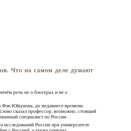
ов. Что на самом деле думают
ичём речь не о блогерах и не о
р Фэн Юйцзюнь, до недавнего времени
 слово сказал профессор, возможно, стоящий
знанный специалист по России.
та исследований России при университете
не с Россией, а также отметил