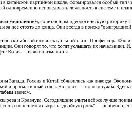
 и в китайской партийной школе, формировался особый тип ч
 одновременно исповедовать лояльность к системе и планир
йным мышлением
, сочетающим идеологическую риторику с 
овы за неё стоять до конца. Они всегда в поиске "выигрышно
ются в китайской интеллектуальной элите. Профессора Фэн и
ции. Они говорят то, что хотят услышать их начальники. И,
те Китая — если он изменится.
ны Запада, Россия и Китай сблизились как никогда. Экономик
кий и прагматичный союз. Но союз — это не дружба. Здесь
слабым звеном.
озырева и Кравчука. Сегодняшние элиты всё же лучше поним
кто снова попытается сыграть "двойную роль" — особенно, ес