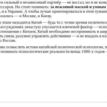
н сильный и независимый партнёр — не вассал, но и не конк
ессоров. Но стоит понимать:
за вежливой маской и умным 
А, и к Украине. А чтобы лучше ориентироваться в этом тумане
бошлись — и Москве, и Киеву.
 этапе находится Китай — будь то с точки зрения политич
рассуждениях зачастую упускается ключевой фактор — псих
 отношения с Китаем, Китай необходимо воспринимать в шир
вать связи, разумно управлять действиями — и не впадать в
о России.
езво осмыслить истоки китайской политической психологии, п
вспоминать психологические реальности конца 1980-х годов