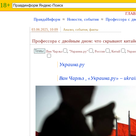
18+
ГЛАВ
ПравдаИнформ
≈
Новости, события
≈
Профессора с дв
03.06.2025
, 10:09
Анализ, события, факты
Профессора с двойным дном: что скрывают китайс
,
,
,
,
Ван Чарльз
"Украина.ру"
Россия
Китай
Украи
Украина.ру
Ван Чарльз , «Украина.ру» – ukrai