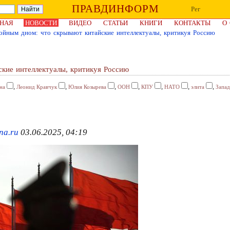
ПРАВДИНФОРМ
Рег
НАЯ
НОВОСТИ
ВИДЕО
СТАТЬИ
КНИГИ
КОНТАКТЫ
О
ойным дном: что скрывают китайские интеллектуалы, критикуя Россию
кие интеллектуалы, критикуя Россию
,
,
,
,
,
,
,
на
Леонид Кравчук
Юлия Козырева
ООН
КПУ
НАТО
элита
Запад
na.ru
03.06.2025, 04:19