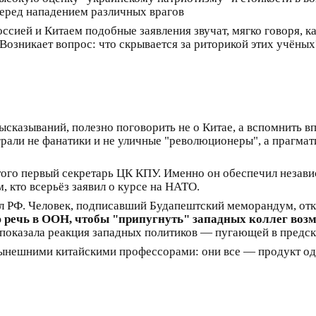
перед нападением различных врагов
сией и Китаем подобные заявления звучат, мягко говоря, ка
озникает вопрос: что скрывается за риторикой этих учёных
казываний, полезно поговорить не о Китае, а вспомнить вп
али не фанатики и не уличные "революционеры", а прагмат
ого первый секретарь ЦК КПУ. Именно он обеспечил независ
, кто всерьёз заявил о курсе на НАТО.
 РФ. Человек, подписавший Будапештский меморандум, отк
 речь в ООН, чтобы "припугнуть" западных коллег во
к показала реакция западных политиков — пугающей в предск
нынешними китайскими профессорами: они все — продукт од