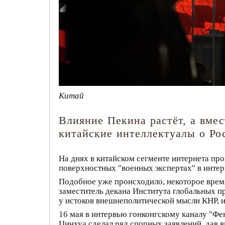
Китай
Влияние Пекина растёт, а вме
китайские интеллектуалы о Ро
На днях в китайском сегменте интернета пр
поверхностных "военных экспертах" в интер
Подобное уже происходило, некоторое врем
заместитель декана Института глобальных п
у истоков внешнеполитической мысли КНР, 
16 мая в интервью гонконгскому каналу "Фе
Цинхуа сделал ряд спорных заявлений, дав в