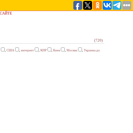
 САЙТЕ
(720)
,
,
,
,
,
,
США
интернет
КНР
Киев
Москва
Украина.ру