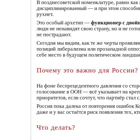
В позднесоветской номенклатуре, равно как
дисциплинированный — и при этом способный
рухнет.
Это особый архетип —
функционер с дво
люди не ненавидят свою страну, но и не гот
не пострадают.
Сегодня мы видим, как те же черты проявля
позиций либерализма или прозападной оппози
себе место в будущем политическом ландшаф
Почему это важно для России?
На фоне беспрецедентного давления со сторо
голосование в ООН — всё указывает на креп
приоритетов, если сочтут, что партнёр стал 
Россия пока далека от повторения ошибок К
даже и у вас остаётся риск появления тех, 
Что делать?