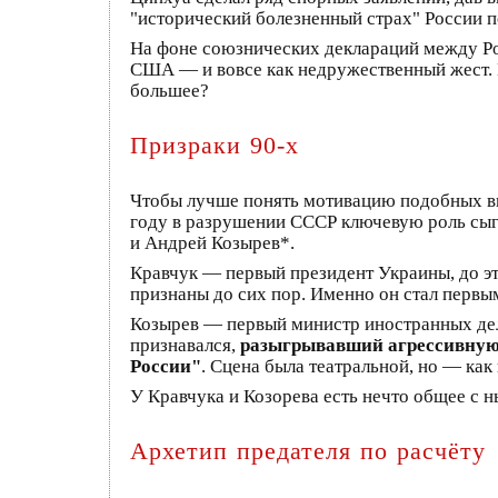
"исторический болезненный страх" России 
На фоне союзнических деклараций между Рос
США — и вовсе как недружественный жест. В
большее?
Призраки 90-х
Чтобы лучше понять мотивацию подобных выс
году в разрушении СССР ключевую роль сыгр
и Андрей Козырев*.
Кравчук — первый президент Украины, до эт
признаны до сих пор. Именно он стал первым
Козырев — первый министр иностранных дел
признавался,
разыгрывавший агрессивную
России"
. Сцена была театральной, но — ка
У Кравчука и Козорева есть нечто общее с 
Архетип предателя по расчёту