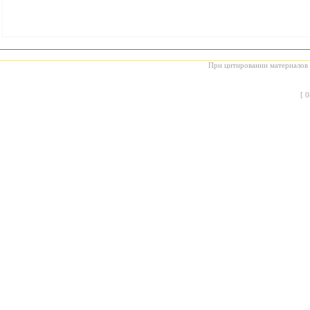
При цитировании материалов с
[
0