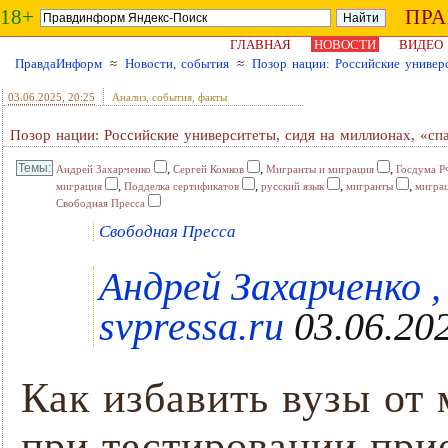
18+
ПР
ГЛАВНАЯ
НОВОСТИ
ВИДЕО
ПравдаИнформ
≈
Новости, события
≈
Позор нации: Российские универ
03.06.2025
, 20:25
Анализ, события, факты
Позор нации: Российские университеты, сидя на миллионах, «сп
,
,
,
Андрей Захарченко
Сергей Комков
Мигранты и миграция
Госдума 
,
,
,
,
миграция
Подделка сертификатов
русский язык
мигранты
мигра
Свободная Пресса
Свободная Пресса
Андрей Захарченко ,
svpressa.ru
03.06.202
Как избавить вузы от
при тестировании при