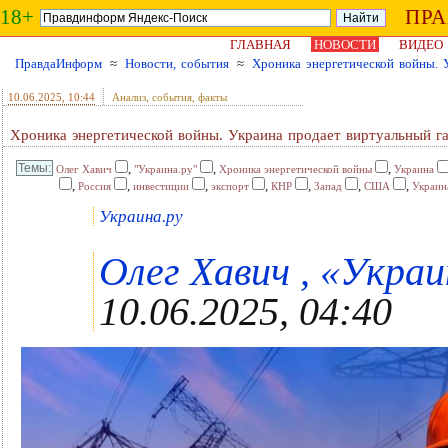
18+
ПР
ГЛАВНАЯ
НОВОСТИ
ВИДЕО
ПравдаИнформ
≈
Новости, события
≈
Хроника энергетической войны. 
10.06.2025
, 10:44
Анализ, события, факты
Хроника энергетической войны. Украина продает виртуальный г
,
,
,
Олег Хавич
"Украина.ру"
Хроника энергетической войны
Украина
,
,
,
,
,
,
,
Россия
инвестиции
экспорт
КНР
Запад
США
Украин
Украина.ру
Олег Хавич , «Украи
10.06.2025, 04:40