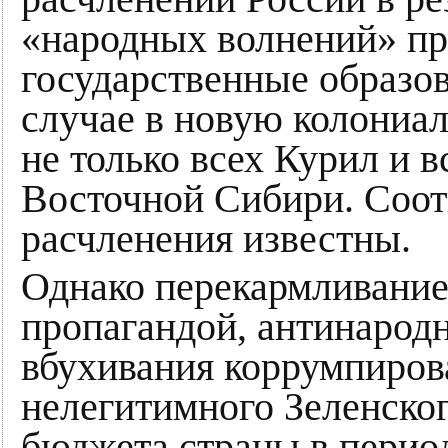
«народных волнений» пр
государственные образов
случае в новую колониа
не только всех Курил и в
Восточной Сибири. Соот
расчленения известны.
Однако перекармливание
пропагандой, антинародн
вбухивания коррумпиро
нелегитимного Зеленско
бюджета страны в перио