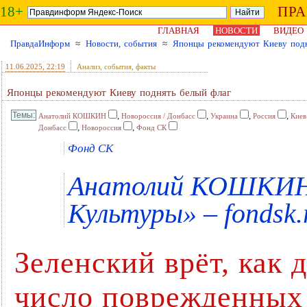
18+
ПР
ГЛАВНАЯ
НОВОСТИ
ВИДЕО
ПравдаИнформ
≈
Новости, события
≈
Японцы рекомендуют Киеву подн
11.06.2025
, 22:19
Анализ, события, факты
Японцы рекомендуют Киеву поднять белый флаг
,
,
,
,
Анатолий КОШКИН
Новороссия / Донбасс
Украина
Россия
Киев
,
,
Донбасс
Новороссия
Фонд СК
Фонд СК
Анатолий КОШКИН 
Культуры» – fondsk.
Зеленский врёт, как 
число поврежденных