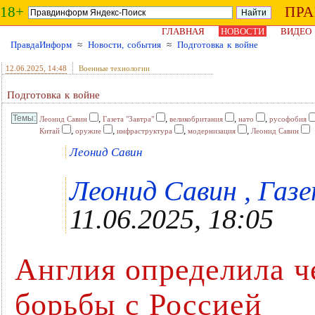
18+
ПР
ГЛАВНАЯ
НОВОСТИ
ВИДЕО
ПравдаИнформ
≈
Новости, события
≈
Подготовка к войне
12.06.2025
, 14:48
Военные технологии
Подготовка к войне
,
,
,
,
Леонид Савин
Газета "Завтра"
великобритания
нато
русофобия
,
,
,
,
Китай
оружие
инфраструктура
модернизация
Леонид Савин
Леонид Савин
Леонид Савин , Газе
11.06.2025, 18:05
Англия определила ч
борьбы с Россией