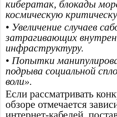
кибератак, блокады мор
космическую критическ
• Увеличение случаев са
затрагивающих внутре
инфраструктуру.
• Попытки манипулиров
подрыва социальной спл
воли».
Если рассматривать конк
обзоре отмечается завис
интернет-кабелей, поста