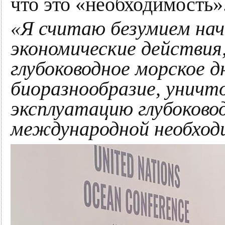
что это «необходимость»
«Я считаю безумием на
экономические действи
глубоководное морское 
биоразнообразие, уничт
эксплуатацию глубоково
международной необхо