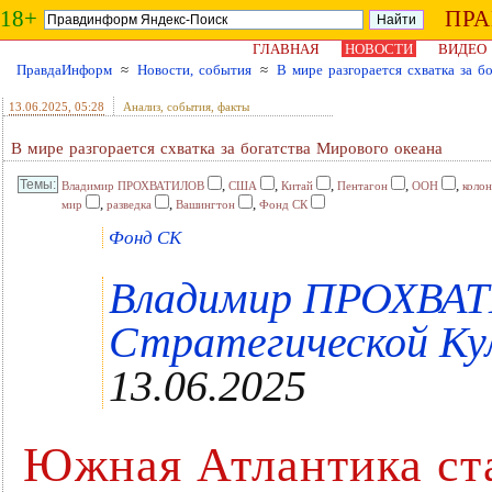
18+
ПР
ГЛАВНАЯ
НОВОСТИ
ВИДЕО
ПравдаИнформ
≈
Новости, события
≈
В мире разгорается схватка за б
13.06.2025
, 05:28
Анализ, события, факты
В мире разгорается схватка за богатства Мирового океана
,
,
,
,
,
Владимир ПРОХВАТИЛОВ
США
Китай
Пентагон
ООН
коло
,
,
,
мир
разведка
Вашингтон
Фонд СК
Фонд СК
Владимир ПРОХВАТ
Стратегической Кул
13.06.2025
Южная Атлантика ст