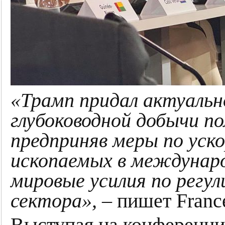
«Трамп придал актуальн
глубоководной добычи п
предприняв меры по уск
ископаемых в междунар
мировые усилия по рег
сектора»,
– пишет Franc
Выступая на конференци