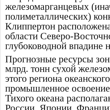
железомарганцевых (инач
полиметаллических) кон
Клиппертон расположена
области Северо-Восточн
глубоководной впадине н
Прогнозные ресурсы зо
млрд. тонн сухой желез
этого региона океанског
промышленное освоение. 
Тихого океана располага
России, Японии, Франци