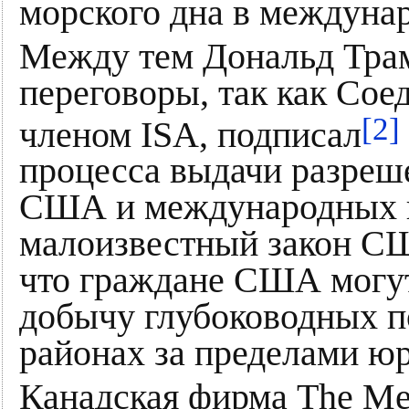
морского дна в междуна
Между тем Дональд Тра
переговоры, так как Со
[2]
членом ISA, подписал
процесса выдачи разреше
США и международных в
малоизвестный закон США
что граждане США могут
добычу глубоководных п
районах за пределами ю
Канадская фирма The Me