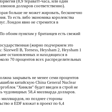
рвегия (8,9 тераватт-часа, или один
иллионов долларов соответственно).
торая больше не может жировать, бесконечно
ия. То есть либо экономика королевства
луг. Лондон явно не стремится в
 По обоим пунктам у британцев есть свежий
 Государственная (жирно подчеркнем это
 Sizewell B, Torness, Heysham 2, Heysham 1
 ныне остановленных и находящихся в
коло 70 процентов всех распределительных
 должна закрывать не менее семи процентов
 вышибли китайскую China General Nuclear
ргоблок "Хинкли" будет введен в строй не
ичь чудовищных 58,4 миллиарда долларов.
5 миллиардов, но позднее стороны
ство и EDF вложат в проект по 6,4