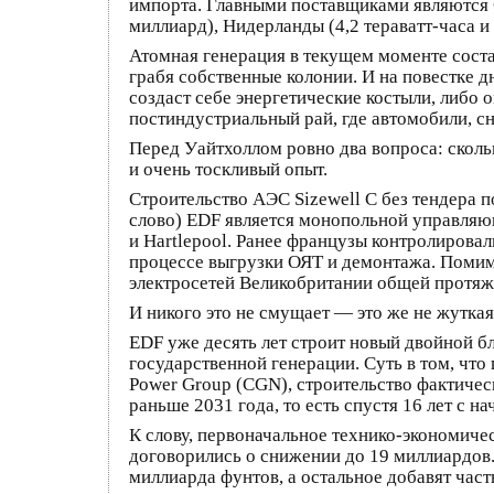
импорта. Главными поставщиками являются Фр
миллиард), Нидерланды (4,2 тераватт-часа и
Атомная генерация в текущем моменте соста
грабя собственные колонии. И на повестке д
создаст себе энергетические костыли, либо 
постиндустриальный рай, где автомобили, с
Перед Уайтхоллом ровно два вопроса: скольк
и очень тоскливый опыт.
Строительство АЭС Sizewell C без тендера п
слово) EDF является монопольной управляющ
и Hartlepool. Ранее французы контролировал
процессе выгрузки ОЯТ и демонтажа. Помим
электросетей Великобритании общей протяж
И никого это не смущает — это же не жуткая 
EDF уже десять лет строит новый двойной бло
государственной генерации. Суть в том, что
Power Group (CGN), строительство фактичес
раньше 2031 года, то есть спустя 16 лет с 
К слову, первоначальное технико-экономичес
договорились о снижении до 19 миллиардов.
миллиарда фунтов, а остальное добавят час