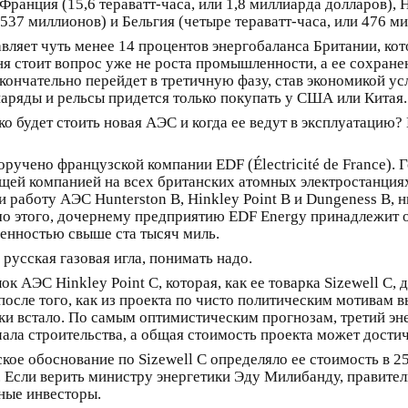
анция (15,6 тераватт-часа, или 1,8 миллиарда долларов), Но
 537 миллионов) и Бельгия (четыре тераватт-часа, или 476 м
вляет чуть менее 14 процентов энергобаланса Британии, ко
ня стоит вопрос уже не роста промышленности, а ее сохранен
окончательно перейдет в третичную фазу, став экономикой ус
наряды и рельсы придется только покупать у США или Китая.
о будет стоить новая АЭС и когда ее ведут в эксплуатацию?
оручено французской компании EDF (Électricité de France).
ей компанией на всех британских атомных электростанциях:
и работу АЭС Hunterston B, Hinkley Point B и Dungeness B,
о этого, дочернему предприятию EDF Energy принадлежит о
енностью свыше ста тысяч миль.
русская газовая игла, понимать надо.
к АЭС Hinkley Point C, которая, как ее товарка Sizewell C,
 после того, как из проекта по чисто политическим мотивам
ки встало. По самым оптимистическим прогнозам, третий эне
начала строительства, а общая стоимость проекта может дост
кое обоснование по Sizewell C определяло ее стоимость в 2
 Если верить министру энергетики Эду Милибанду, правитель
тные инвесторы.