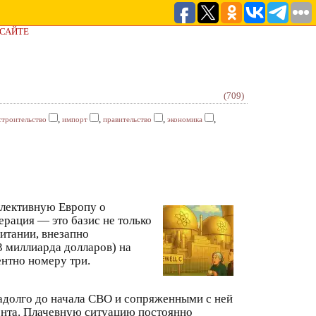
 САЙТЕ
(709)
,
,
,
,
строительство
импорт
правительство
экономика
лективную Европу о
ерация — это базис не только
итании, внезапно
3 миллиарда долларов) на
ентно номеру три.
задолго до начала СВО и сопряженными с ней
ента. Плачевную ситуацию постоянно