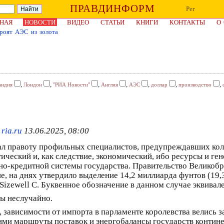
ПРАВДИНФОРМ
Рег
НАЯ
НОВОСТИ
ВИДЕО
СТАТЬИ
КНИГИ
КОНТАКТЫ
О
роят АЭС из золота
,
,
,
,
,
,
,
андия
Лондон
"РИА Новости"
Англия
АЭС
доллар
производство
ria.ru
13.06.2025, 08:00
л правоту профильных специалистов, предупреждавших кол
ческий и, как следствие, экономический, ибо ресурсы и ген
жно-кредитной системы государства. Правительство Великобр
е, на днях утвердило выделение 14,2 миллиарда фунтов (19,
izewell C. Буквенное обозначение в данном случае эквивал
ны неслучайно.
, зависимости от импорта в парламенте королевства велись 
ми маршруты поставок и энергобалансы государств контин