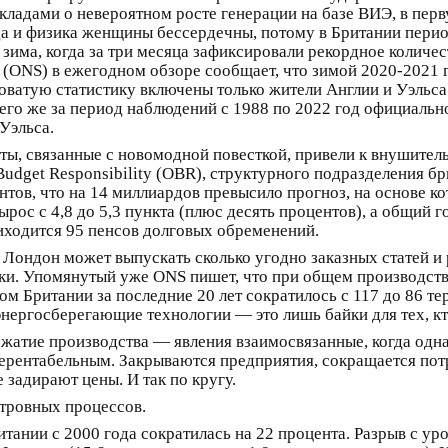
кладами о невероятном росте генерации на базе ВИЭ, в пер
а и физика женщины бессердечны, потому в Британии перио
 зима, когда за три месяца зафиксировали рекордное количе
ics (ONS) в ежегодном обзоре сообщает, что зимой 2020-2021
коватую статистику включены только жители Англии и Уэль
его же за период наблюдений с 1988 по 2022 год официально
Уэльса.
нты, связанные с новомодной повесткой, привели к внушит
Budget Responsibility (OBR), структурного подразделения 
тов, что на 14 миллиардов превысило прогноз, на основе 
рос с 4,8 до 5,3 пункта (плюс десять процентов), а общий 
иходится 95 пенсов долговых обременений.
Лондон может выпускать сколько угодно заказных статей и 
нки. Упомянутый уже ONS пишет, что при общем производстве
 Британии за последние 20 лет сократилось с 117 до 86 тер
нергосберегающие технологии — это лишь байки для тех, кт
жатие производства — явления взаимосвязанные, когда одна
нерентабельным. Закрываются предприятия, сокращается по
задирают цены. И так по кругу.
стровных процессов.
тании с 2000 года сократилась на 22 процента. Разрыв с ур