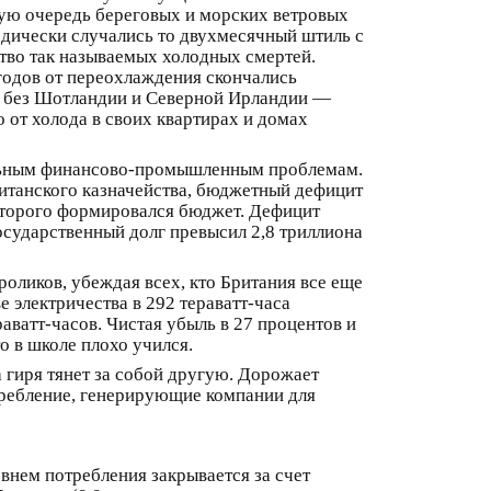
вую очередь береговых и морских ветровых
дически случались то двухмесячный штиль с
ство так называемых холодных смертей.
 годов от переохлаждения скончались
са без Шотландии и Северной Ирландии —
 от холода в своих квартирах и домах
ельным финансово-промышленным проблемам.
британского казначейства, бюджетный дефицит
которого формировался бюджет. Дефицит
государственный долг превысил 2,8 триллиона
роликов, убеждая всех, кто Британия все еще
 электричества в 292 тераватт-часа
аватт-часов. Чистая убыль в 27 процентов и
о в школе плохо учился.
 гиря тянет за собой другую. Дорожает
требление, генерирующие компании для
овнем потребления закрывается за счет