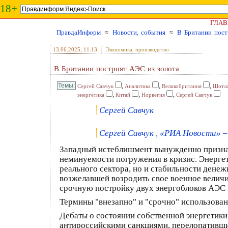
18+
ГЛАВ
ПравдаИнформ
≈
Новости, события
≈
В Британии пост
13.06.2025
, 11:13
Экономика, производство
В Британии построят АЭС из золота
,
,
,
Сергей Савчук
Аналитика
Великобритания
Шотл
,
,
,
энергетика
Китай
Норвегия
Сергей Савчук
Сергей Савчук
Сергей Савчук , «РИА Новости» – 
Западный истеблишмент вынужденно призна
неминуемости погружения в кризис. Энергети
реального сектора, но и стабильности дене
возжелавшей возродить свое военное величи
срочную постройку двух энергоблоков АЭС S
Термины "внезапно" и "срочно" использова
Дебаты о состоянии собственной энергетики
антироссийскими санкциями, перелопативши