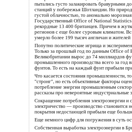
пытались густо залакировать бравурными до
станций у побережья Шотландии. Но природ
густой облачностью, то аномально морозная
Государственный Office of National Statist
рекордные 13 400 британцев. Причем в жут
регионов с еще более суровым климатом. Вс
умерло более 199 тысяч англичан и жителей 
Попутно политические игрища и экспериме
Только за прошлый год по данным Office of 
Великобритании вырос до 74 миллиардов фун
промышленного производства всего за год вы
фунтов. То есть на каждый фунт прибыли пр
Что касается состояния промышленности, то 
"стронг", но есть объективные факторы оце
потребление энергии промышленным сектором
рассказы про невероятные индустриальные э
Сокращение потребления электроэнергии и с
электричество — производство становится 
покрытия недостающей прибыли еще больше 
Еще немного цифр для погружения в суть о
Собственная выработка электроэнергии в Бри