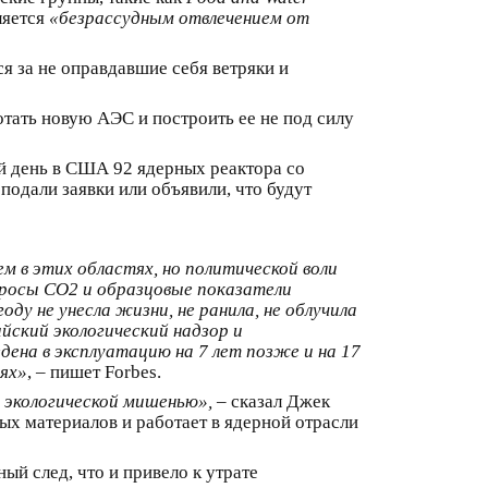
ляется
«безрассудным отвлечением от
я за не оправдавшие себя ветряки и
тать новую АЭС и построить ее не под силу
й день в США 92 ядерных реактора со
подали заявки или объявили, что будут
м в этих областях, но политической воли
бросы CO2 и образцовые показатели
оду не унесла жизни, не ранила, не облучила
йский экологический надзор и
ена в эксплуатацию на 7 лет позже и на 17
ях»
, – пишет Forbes.
 экологической мишенью»,
– сказал Джек
ых материалов и работает в ядерной отрасли
й след, что и привело к утрате