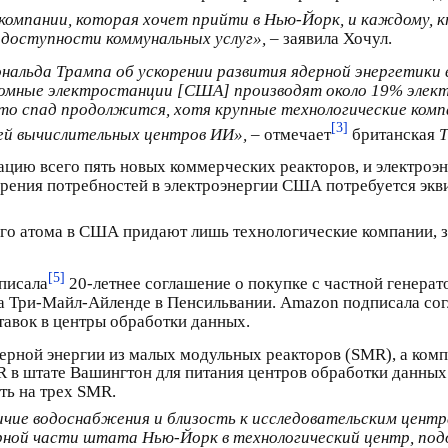
омпании, которая хочет прийти в Нью-Йорк, и каждому, кт
 доступности коммунальных услуг»,
– заявила Хочул.
нальда Трампа об ускорении развития ядерной энергетики
омные электростанции [США] производят около 19% элект
что спад продолжится, хотя крупные технологические ком
[3]
ей вычислительных центров ИИ»,
– отмечает
британская
T
ацию всего пять новых коммерческих реакторов, и электроэ
ворения потребностей в электроэнергии США потребуется эк
го атома в США придают лишь технологические компании, 
[5]
писала
20-летнее соглашение о покупке с частной генера
на Три-Майл-Айленде в Пенсильвании. Amazon подписала со
тавок в центры обработки данных.
дерной энергии из малых модульных реакторов (SMR), а ком
 в штате Вашингтон для питания центров обработки данных 
ть на трех SMR.
чие водоснабжения и близость к исследовательским центр
ной части штата Нью-Йорк в технологический центр, под