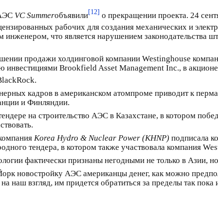
[12]
 АЭС
VC Summer
объявили
о прекращении проекта. 24 сентя
ицензированных рабочих для создания механических и элек
 инженером, что является нарушением законодательства шт
ершении продажи холдинговой компании Westinghouse компани
 инвестициями Brookfield Asset Management Inc., в акцио
BlackRock.
ерных кадров в американском атомпроме приводит к перма
анции и Финляндии.
тендере на строительство АЭС в Казахстане, в котором поб
ствовать.
 компания
Korea Hydro & Nuclear Power (KHNP)
подписала ко
одного тендера, в котором также участвовала компания Wes
логии фактически признаны негодными не только в Азии, но 
рк новостройку АЭС американцы денег, как можно предполо
а наш взгляд, им придется обратиться за пределы так пока 