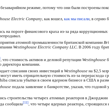
безаварийном режиме, потому что они были построены поко
ghouse Electric Company
, как вошел,
как мы писали
, в серию 
сь на пороге финансового краха из-за ряда коррупционных с
репродавал.
едприятия атомной промышленности британской компании
Br
омпании
Westinghouse Electric Company LLC
. В 2006 году бр
]
, что стоимость активов и деловой репутации
Westinghouse
б
го директора компании.
жидает списания своих инвестиций в
Westinghouse
на $2,5 млр
 могут иметь отрицательную стоимость из-за перерасхода с
hiba списала убытки в своем ядерном бизнесе в США в разме
ghouse
подала заявление о банкротстве, указав, что годовой
ались строительства четырех атомных реакторов в Джорджии
[11]
гда сообщила
, что четыре ядерных реактора, строящихся