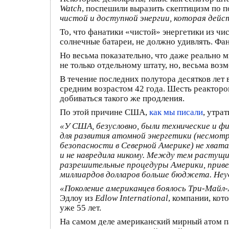
Watch
, поспешили выразить скептицизм по п
чистой и доступной энергии, которая де
То, что фанатики «чистой» энергетики из чи
солнечные батареи, не должно удивлять. Фа
Но весьма показательно, что даже реально 
не только отдельному штату, но, весьма воз
В течение последних полутора десятков лет
средним возрастом 42 года. Шесть реакторов
добиваться такого же продления.
По этой причине США,
как мы писали
, утра
«У США, безусловно, были технические и фи
для развития атомной энергетики (несмотр
безопасности в Северной Америке) не хватал
и не навредила никому. Между тем растущи
разрешительные процедуры Америки, привел
миллиардов долларов больше бюджета. Не
«Поколение американцев боялось Три-Майл-
Эдлоу из
Edlow International
, компании, кот
уже 55 лет.
На самом деле американский мирный атом па