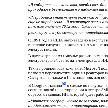
«Я собираюсь сделать так, чтобы каждой к
приходилось беспокоиться о надёжности и
[2]
«Разработка станет проверкой
указов
До
еще не определены… В настоящее время ат
пикового значения 2012 года. Ожидается, 
реакторов для удовлетворения потребност
С 1991 года в США было введено в эксплуат
в течение следующих пяти лет для удовлет
электростанций.
В настоящее время импульс развитию мирно
электроэнергией своих дата-центров для ИИ.
Так, в прошлом году компания
Microsoft
под
позволит перезапустить один из реакторов 
Саскуэханна, также в Пенсильвании, для пос
[6]
В Google объявили
о сделке по покупке я
соглашения об инвестировании в четыре SMR
обработки данных ИИ, который будет работа
«Учитывая географическое положение, нали
поддерживает планы по превращению север