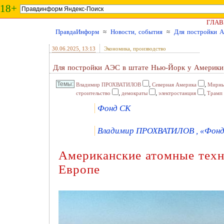
18+
ГЛАВ
ПравдаИнформ
≈
Новости, события
≈
Для постройки А
30.06.2025
, 13:13
Экономика, производство
Для постройки АЭС в штате Нью-Йорк у Америки 
,
,
Владимир ПРОХВАТИЛОВ
Северная Америка
Мирны
,
,
,
строительство
демократы
электростанция
Трамп
Фонд СК
Владимир ПРОХВАТИЛОВ , «Фонд 
Американские атомные техн
Европе