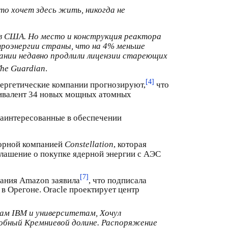
о хочет здесь жить, никогда не
 в США. Но место и конструкция реактора
роэнергии страны, что на 4% меньше
пании недавно продлили лицензии стареющих
he Guardian
.
[4]
нергетические компании прогнозируют,
что
вивалент 34 новых мощных атомных
заинтересованные в обеспечении
торной компанией
Constellation
, которая
глашение о покупке ядерной энергии с АЭС
[7]
пания Amazon заявила
, что подписала
в Орегоне. Oracle проектирует центр
ам IBM и университетам, Хочул
обный Кремниевой долине. Распоряжение