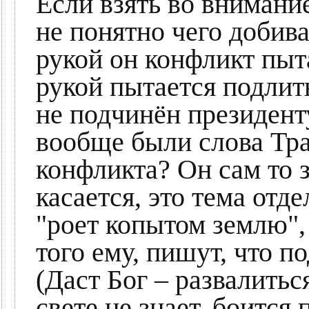
Если взять во внимани
не понятно чего добив
рукой он конфликт пыт
рукой пытается подлит
не подчинён президен
вообще были слова Тр
конфликта? Он сам то з
касается, это тема отд
"роет копытом землю", 
того ему, пишут, что п
(Даст Бог – развалитьс
свете не знает, боится