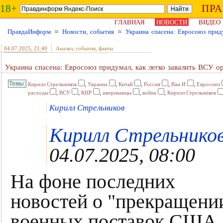
18+
ПР
ГЛАВНАЯ
НОВОСТИ
ВИДЕО
ПравдаИнформ
≈
Новости, события
≈
Украина спасена: Евросоюз прид
04.07.2025
, 21:40
Анализ, события, факты
Украина спасена: Евросоюз придумал, как легко завалить ВСУ
,
,
,
,
,
Кирилл Стрельников
Украина
Китай
Россия
Ван И
Евросоюз
,
,
,
,
,
расходы
ВСУ
КНР
американцы
война
Кирилл Стрельников
Кирилл Стрельников
Кирилл Стрельников
04.07.2025, 08:00
На фоне последних
новостей о "прекращени
военных поставок США