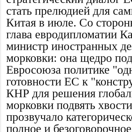
стать прелюдией для са
Китая в июле. Со сторо
глава евродипломатии К
министр иностранных дел
морковки: она щедро по
Евросоюза политике "одн
готовности ЕС к "конст
КНР для решения глобал
морковки подвять хвости
прозвучало категорическ
полное и безоговорочное