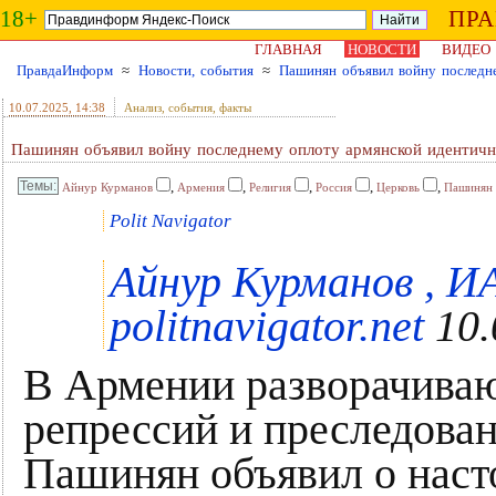
18+
ПР
ГЛАВНАЯ
НОВОСТИ
ВИДЕО
ПравдаИнформ
≈
Новости, события
≈
Пашинян объявил войну последн
10.07.2025
, 14:38
Анализ, события, факты
Пашинян объявил войну последнему оплоту армянской идентичн
,
,
,
,
,
Айнур Курманов
Армения
Религия
Россия
Церковь
Пашинян
Polit Navigator
Айнур Курманов , И
politnavigator.net
10.
В Армении разворачиваю
репрессий и преследован
Пашинян объявил о наст