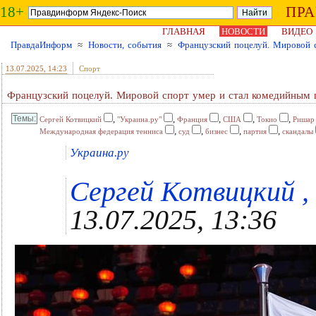
18+
ПР
ГЛАВНАЯ
НОВОСТИ
ВИДЕО
ПравдаИнформ
≈
Новости, события
≈
Французский поцелуй. Мировой 
13.07.2025
, 14:23
Спорт
Французский поцелуй. Мировой спорт умер и стал комедийным
,
,
,
,
,
Сергей Котвицкий
"Украина.ру"
Франция
США
Токио
Ришар 
,
,
,
,
Международная федерация тенниса
суд
бизнес
партия
скандалы
Украина.ру
Сергей Котвицкий , 
13.07.2025, 13:36