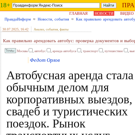
18+
ПР
ГЛАВНАЯ
НОВОСТИ
ВИДЕО
ПравдаИнформ
≈
Новости, события
≈
Как правильно арендовать автоб
30.07.2025
, 16:42
Анализ, события, факты
Как правильно арендовать автобус: проверка документов и выбо
,
,
,
,
,
Москва
автобус
аренда автобуса
транспорт
путешествие
вые
Федот Орлов
Автобусная аренда стала
обычным делом для
корпоративных выездов,
свадеб и туристических
поездок. Рынок