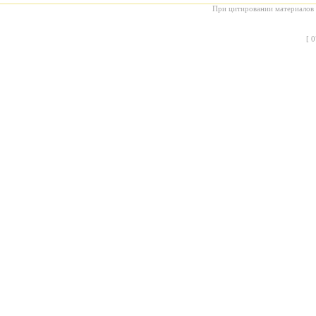
При цитировании материалов с
[
0