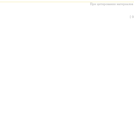
При цитировании материалов с
[
0