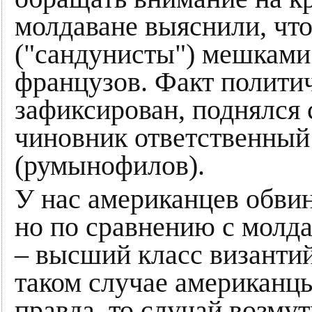
молдаване выяснили, что
("сандунисты") мешками
французов. Факт полити
зафиксирован, поднялся
чиновник ответственный 
(румынофилов).
У нас американцев обви
но по сравнению с молда
– высший класс византи
таком случае американцы
правда, то случай возмут