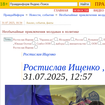
18+
ПР
ГЛАВНАЯ
НОВОСТИ
ВИДЕО
ПравдаИнформ
≈
Новости, события
≈
Необычайные приключения молда
31.07.2025
, 16:34
Анализ, события, факты
Необычайные приключения молдаван в политике
,
,
,
,
,
Ростислав Ищенко
"Украина.ру"
Молдавия
Россия
Румыния
П
,
,
,
,
,
,
Южная Осетия
Совбез ООН
выборы
вмешательство
ООН
ам
Ростислав Ищенко
Ростислав Ищенко
Ростислав Ищенко , 
31.07.2025, 12:57