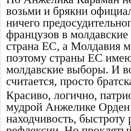
возьми и брякни официал
ничего предосудительно
французов в молдавские
страна ЕС, а Молдавия м
поэтому страны ЕС имею
молдавские выборы. И в
считается, просто братс
Красиво, логично, патр
мудрой Анжелике Орден 
находчивость, быстроту 
рефлексии. Но прокляты