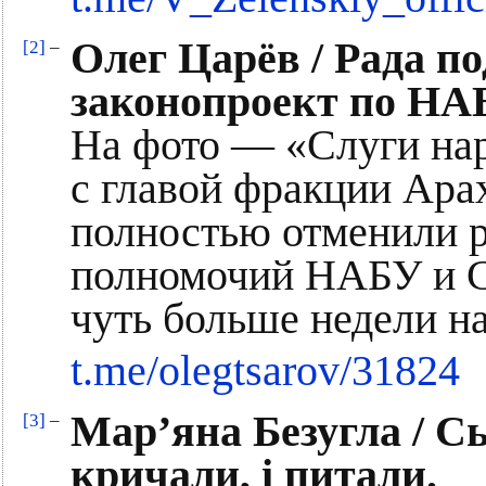
Олег Царёв / Рада п
[2]
–
законопроект по НАБУ
На фото — «Слуги на
с главой фракции Ара
полностью отменили 
полномочий НАБУ и С
чуть больше недели на
t.me/olegtsarov/31824
Марʼяна Безугла / Сь
[3]
–
кричали, і питали.