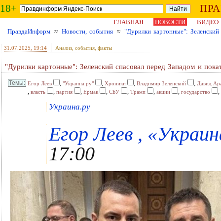
18+
ПР
ГЛАВНАЯ
НОВОСТИ
ВИДЕО
ПравдаИнформ
≈
Новости, события
≈
"Дурилки картонные": Зеленский 
31.07.2025
, 19:14
Анализ, события, факты
"Дурилки картонные": Зеленский спасовал перед Западом и пока
,
,
,
,
Егор Леев
"Украина.ру"
Хроники
Владимир Зеленский
Давид Ар
,
,
,
,
,
,
,
,
власть
партия
Ермак
СБУ
Трамп
акции
государство
Украина.ру
Егор Леев , «Украина
17:00