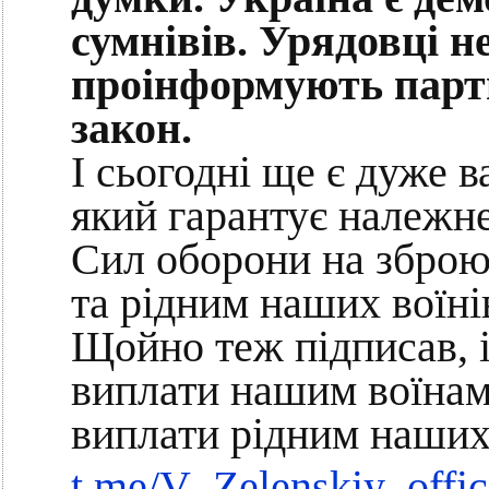
сумнівів. Урядовці н
проінформують партн
закон.
І сьогодні ще є дуже 
який гарантує належн
Сил оборони на зброю,
та рідним наших воїні
Щойно теж підписав, і
виплати нашим воїнам 
виплати рідним наших 
t.me/V_Zelenskiy_offic