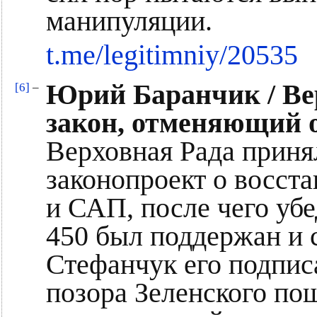
манипуляции.
t.me/legitimniy/20535
Юрий Баранчик / Ве
[6]
–
закон, отменяющий
Верховная Рада приня
законопроект о восс
и САП, после чего уб
450 был поддержан и 
Стефанчук его подписа
позора Зеленского пош