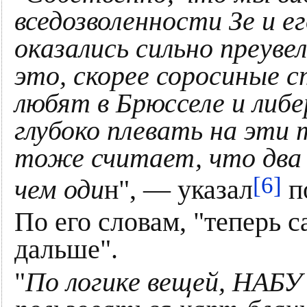
вседозволенности Зе и е
оказались сильно преув
это, скорее соросиные 
любят в Брюсселе и либ
глубоко плевать на эти 
тоже считает, что два
[6]
чем оди
н", — указал
п
По его словам, "теперь с
дальше".
"
По логике вещей, НАБУ