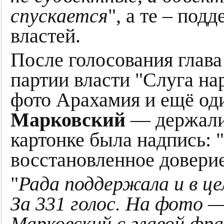
спускается
", а те – по
властей.
После голосования глав
партии власти "Слуга на
фото Арахамия и ещё о
Марковский
— держали 
картонке была надпись: 
восстановленное доверие
"
Рада поддержала и в ц
За 331 голос. На фото —