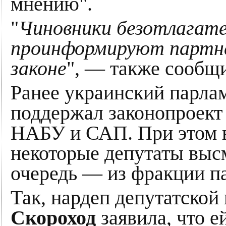
мнению".
"
Чиновники безотлагат
проинформируют партне
законе
", — также сообщ
Ранее украинский парлам
поддержал законопроек
НАБУ и САП. При этом 
некоторые депутаты высм
очередь — из фракции па
Так, нардеп депутатской
Скороход
заявила, что е