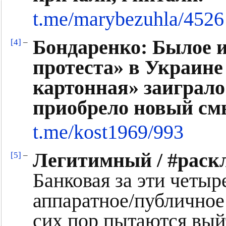
t.me/marybezuhla/4526
Бондаренко: Былое и
[4]
–
протеста» в Украине
картонная» заиграл
приобрело новый см
t.me/kost1969/993
Легитимный / #раск
[5]
–
Банковая за эти четыр
аппаратное/публичное 
сих пор пытаются вый