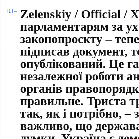
Zelenskiy / Official 
[1]
–
парламентарям за ух
законопроєкту – теп
підписав документ, т
опублікований. Це га
незалежної роботи ан
органів правопорядк
правильне. Триста т
так, як і потрібно, –
важливо, що держава
думки. Україна є де