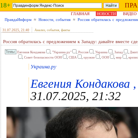
18+
ПР
ГЛАВНАЯ
НОВОСТИ
ВИДЕО
ПравдаИнформ
≈
Новости, события
≈
Россия обратилась с предложени
31.07.2025
, 21:40
Анализ, события, факты
Россия обратилась с предложением к Западу: давайте вместе сд
,
,
,
,
,
Евгения Кондакова
"Украина.ру"
Россия
Украина
Запад
Дмит
,
,
,
,
,
,
Совет безопасности ООН
США
оружие
ООН
мир
кризи
Украина.ру
Евгения Кондакова ,
31.07.2025, 21:32