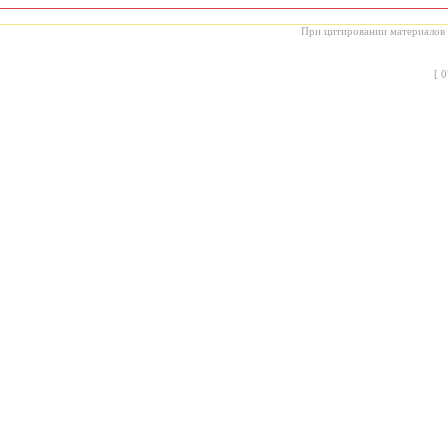
При цитировании материалов с
[
0