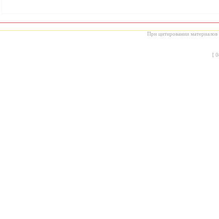
При цитировании материалов с
[
0