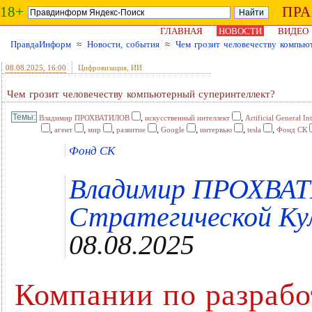
18+
ПР
ГЛАВНАЯ
НОВОСТИ
ВИДЕО
ПравдаИнформ
≈
Новости, события
≈
Чем грозит человечеству компью
08.08.2025
, 16:00
Цифровизация, ИИ
Чем грозит человечеству компьютерный суперинтеллект?
,
,
Владимир ПРОХВАТИЛОВ
искусственный интеллект
Artificial General In
,
,
,
,
,
,
,
агент
мир
развитие
Google
интервью
tesla
Фонд СК
Фонд СК
Владимир ПРОХВАТ
Стратегической Кул
08.08.2025
Компании по разрабо