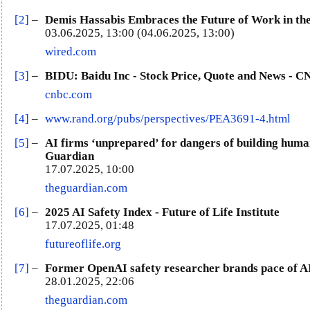
[2]
–
Demis Hassabis Embraces the Future of Work in th
03.06.2025, 13:00 (04.06.2025, 13:00)
wired.com
[3]
–
BIDU: Baidu Inc - Stock Price, Quote and News - 
cnbc.com
[4]
–
www.rand.org/pubs/perspectives/PEA3691-4.html
[5]
–
AI firms ‘unprepared’ for dangers of building human-
Guardian
17.07.2025, 10:00
theguardian.com
[6]
–
2025 AI Safety Index - Future of Life Institute
17.07.2025, 01:48
futureoflife.org
[7]
–
Former OpenAI safety researcher brands pace of AI d
28.01.2025, 22:06
theguardian.com