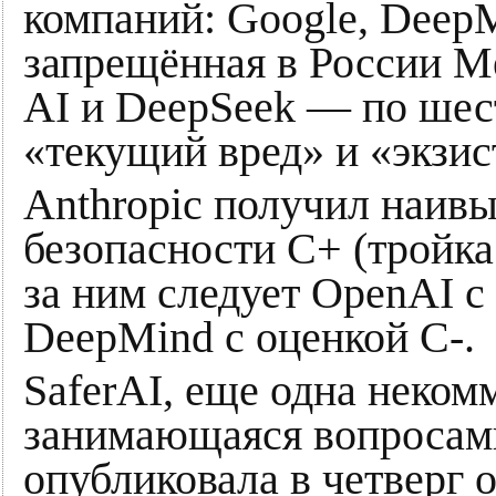
компаний: Google, DeepM
запрещённая в России Me
AI и DeepSeek — по шес
«текущий вред» и «экзи
Anthropic получил наи
безопасности C+ (тройка
за ним следует OpenAI с
DeepMind с оценкой C-.
SaferAI, еще одна неком
занимающаяся вопросами
опубликовала в четверг о