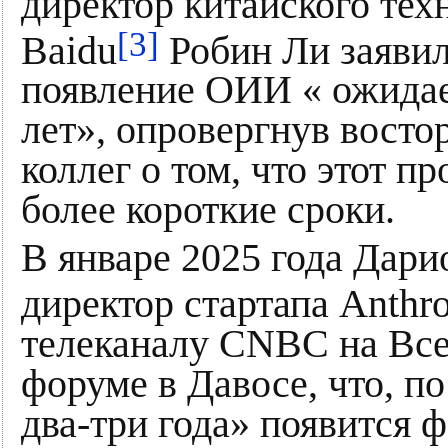
директор китайского тех
[3]
Baidu
Робин Ли заявил,
появление ОИИ « ожидает
лет», опровергнув вост
коллег о том, что этот п
более короткие сроки.
В январе 2025 года Дар
директор стартапа Anthro
телеканалу CNBC на Вс
форуме в Давосе, что, п
два-три года» появится 