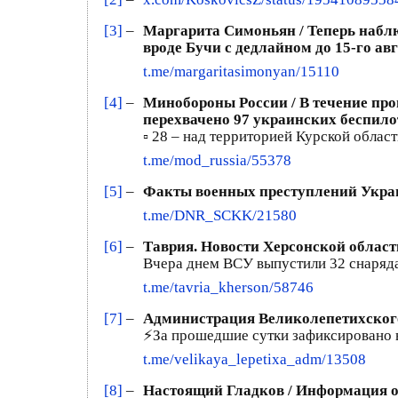
[3]
–
Маргарита Симоньян / Теперь набл
вроде Бучи с дедлайном до 15-го авг
t.me/margaritasimonyan/15110
[4]
–
Минобороны России / В течение про
перехвачено 97 украинских беспило
▫️ 28 – над территорией Курской област
t.me/mod_russia/55378
[5]
–
Факты военных преступлений Укра
t.me/DNR_SCKK/21580
[6]
–
Таврия. Новости Херсонской облас
Вчера днем ВСУ выпустили 32 снаряда
t.me/tavria_kherson/58746
[7]
–
Администрация Великолепетихского
⚡️За прошедшие сутки зафиксировано 
t.me/velikaya_lepetixa_adm/13508
[8]
–
Настоящий Гладков / Информация о