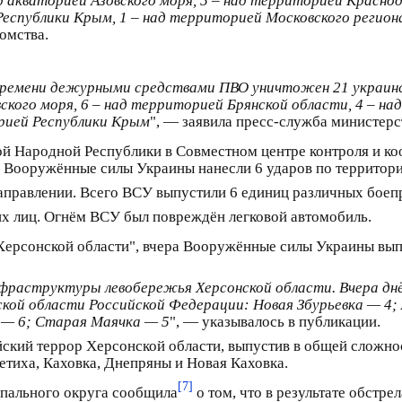
д акваторией Азовского моря, 5 – над территорией Краснод
Республики Крым, 1 – над территорией Московского регион
омства.
му времени дежурными средствами ПВО уничтожен 21 украи
ского моря, 6 – над территорией Брянской области, 4 – н
орией Республики Крым
", — заявила пресс-служба министерс
й Народной Республики в Совместном центре контроля и ко
 Вооружённые силы Украины нанесли 6 ударов по территории
аправлении. Всего ВСУ выпустили 6 единиц различных боеп
их лиц. Огнём ВСУ был повреждён легковой автомобиль.
Херсонской области", вчера Вооружённые силы Украины вып
аструктуры левобережья Херсонской области. Вчера днём
кой области Российской Федерации: Новая Збурьевка — 4;
 — 6; Старая Маячка — 5
", — указывалось в публикации.
кий террор Херсонской области, выпустив в общей сложнос
тиха, Каховка, Днепряны и Новая Каховка.
[7]
пального округа сообщила
о том, что в результате обстр