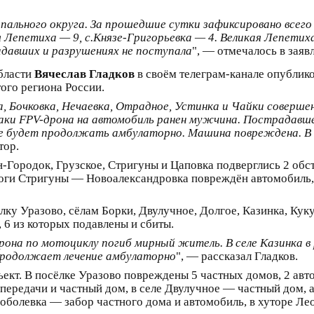
ального округа. За прошедшие сутки зафиксировано всего 
Лепетиха — 9, с.Князе-Григорьевка — 4. Великая Лепетих
давших и разрушениях не поступала
", — отмечалось в зая
области
Вячеслав Гладков
в своём телеграм-канале опублик
ого региона России.
а, Бочковка, Нечаевка, Отрадное, Устинка и Чайки соверше
таки FPV-дрона на автомобиль ранен мужчина. Пострадавш
ние будет продолжать амбулаторно. Машина повреждена. В
тор.
н-Городок, Грузское, Стригуны и Цаповка подверглись 2 об
ороги Стригуны — Новоалександровка повреждён автомобиль,
ку Уразово, сёлам Борки, Двулучное, Долгое, Казинка, Куку
 6 из которых подавлены и сбиты.
-дрона по мотоциклу погиб мирный житель. В селе Казинка
продолжает лечение амбулаторно
", — рассказал Гладков.
ект. В посёлке Уразово повреждены 5 частных домов, 2 авт
передачи и частный дом, в селе Двулучное — частный дом, 
Соболевка — забор частного дома и автомобиль, в хуторе Ле