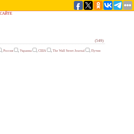
 САЙТЕ
(549)
,
,
,
,
,
Россия
Украина
США
The Wall Street Journal
Путин