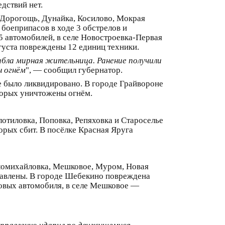
дствий нет.
 Дорогощь, Дунайка, Косилово, Мокрая
оеприпасов в ходе 3 обстрелов и
5 автомобилей, в селе Новостроевка-Первая
густа повреждены 12 единиц техники.
ибла мирная жительница. Ранение получили
н огнём
", — сообщил губернатор.
е было ликвидировано. В городе Грайвороне
торых уничтожены огнём.
отиловка, Поповка, Репяховка и Староселье
торых сбит. В посёлке Красная Яруга
ломихайловка, Мешковое, Муром, Новая
давлены. В городе Шебекино повреждена
зовых автомобиля, в селе Мешковое —