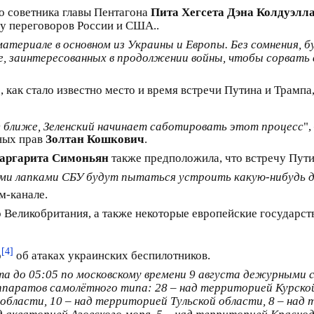
о советника главы Пентагона
Пита Хегсета Дэна Колдуэлл
ду переговоров России и США..
териале в основном из Украины и Европы. Без сомнения, 
ине, заинтересованных в продолжении войны, чтобы сорват
о, как стало известно место и время встречи Путина и Трампа,
г ближе, Зеленский начинает саботировать этот процесс
"
ных прав
Золтан Кошкович
.
ргарита Симоньян
также предположила, что встречу Пути
и лапками СБУ будут пытаться устроить какую-нибудь дря
м-канале.
то Великобритания, а также некоторые европейские государст
[4]
о
об атаках украинских беспилотников.
ста до 05:05 по московскому времени 9 августа дежурными
паратов самолётного типа: 28 – над территорией Курской
бласти, 10 – над территорией Тульской области, 8 – над 