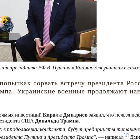
изит президента РФ В. Путина в Японию для участия в сам
опытках сорвать встречу президента Рос
мпа. Украинские военные продолжают нан
прямых инвестиций
Кирилл Дмитриев
заявил, что нельзя ис
езидента США
Дональда Трампа
.
ых в продолжении конфликта, будут предприняты титаничес
[1]
резидента Путина и президента Трампа
", — написал
Дмит