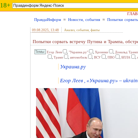
18+
ГЛАВ
ПравдаИнформ
≈
Новости, события
≈
Попытки сорвать
09.08.2025
, 13:48
Анализ, события, факты
Попытки сорвать встречу Путина и Трампа, обстр
,
,
,
Егор Леев
"Украина.ру"
Хроники
Дональд Трамп
,
,
,
,
,
,
Трамп
автомобиль
ВСУ
ПВО
БПЛА
Украина.ру
Егор Леев , «Украина.ру» – ukrain