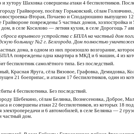
 и хутору Шаховка совершены атаки 4 беспилотников. После
городу Грайворону, посёлку Горьковский, сёлам Головчино,
овостроевка-Вторая, Почаево и Сподарюшино выпущено 12 б
е Грайвороне повреждены 5 частных домов, хозпостройка и 
ом, в селе Косилово — летняя кухня, в селе Дорогощь 7 ав
те сброса взрывного устройства с БПЛА на частный дом пог
дскую больницу №2 г. Белгорода. Дом полностью уничтоже
частных дома, в одном из них произошло возгорание, которо
 БПЛА повреждены одна квартира в МКД и 6 машин, 4 из ко
т беспилотник самолётного типа. Без последствий.
й, Красная Яруга, сёла Вязовое, Графовка, Демидовка, Кол
пущен 21 боеприпас, и атакам 17 беспилотников, один из ко
иты 4 беспилотника. Без последствий.
роду Шебекино, сёлам Белянка, Вознесеновка, Доброе, Ма
аса и совершены атаки 22 беспилотников, из которых 18 по
я электропередачи и 6 автомобилей, в селе Белянка — 2 гру
и частный дом.