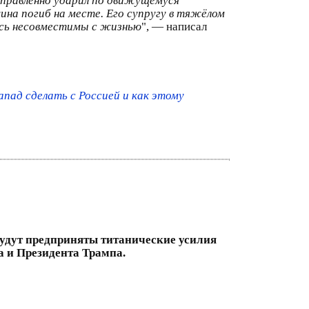
аправленно ударил по движущемуся
ина погиб на месте. Его супругу в тяжёлом
лись несовместимы с жизнью
", — написал
пад сделать с Россией и как этому
будут предприняты титанические усилия
а и Президента Трампа.