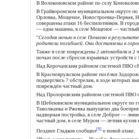
В Волоконовском районе по селу Коновалово
В Грайворонском муниципальном округе по 
Орловка, Мощеное, Новостроевка-Первая, Н
совершены атаки 16 беспилотников. В город
— одна машина, в селе Мощеное — частный д
"
Сегодня ночью в селе Почаево в результа
родители погибшей. Они доставлены в горо
Также в селе повреждены 2 автомобиля и 2 
ночью после сбросов взрывных устройств с
Над Корочанским районом системой ПВО сби
В Краснояружском районе посёлки Задорожны
подверглись 7 обстрелам, в ходе которых вы
повреждён частный дом.
Над Прохоровским районом системой ПВО сб
В Шебекинском муниципальном округе по го
Таволжанка и Ржевка выпущено два боеприп
надворная постройка, в селе Доброе — лини
частный дом, в селе Муром — летняя кухня 
[9]
Позднее Гладков сообщил
о новой атаке.