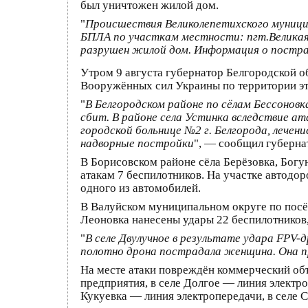
был уничтожен жилой дом.
"
Происшествия Великолепетихского муницип
БПЛА по участкам местности: пгт.Великая 
разрушен жилой дом. Информация о постра
Утром 9 августа губернатор Белгородской 
Вооружённых сил Украины по территории эт
"
В Белгородском районе по сёлам Бессоновк
сбит. В районе села Устинка вследствие а
городской больнице №2 г. Белгорода, лече
надворные постройки
", — сообщил губерна
В Борисовском районе сёла Берёзовка, Богу
атакам 7 беспилотников. На участке автод
одного из автомобилей.
В Валуйском муниципальном округе по посёл
Леоновка нанесены удары 22 беспилотников,
"
В селе Двулучное в результате удара FPV
полотно дрона пострадала женщина. Она 
На месте атаки повреждён коммерческий объ
предприятия, в селе Долгое — линия электро
Кукуевка — линия электропередачи, в селе 