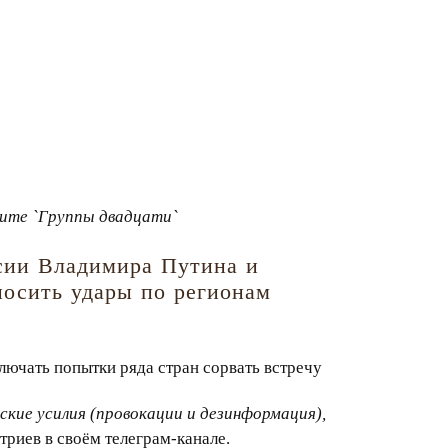
мите `Группы двадцати`
сии Владимира Путина и
осить удары по регионам
ключать попытки ряда стран сорвать встречу
кие усилия (провокации и дезинформация),
риев в своём телеграм-канале.