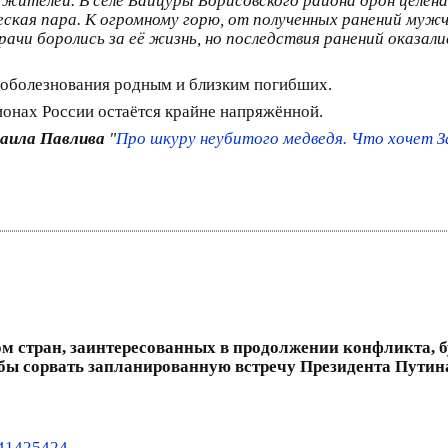
 жителей. В селе Байцуры Борисовского района дрон целен
ская пара. К огромному горю, от полученных ранений мужч
рачи боролись за её жизнь, но последствия ранений оказа
 соболезнования родным и близким погибших.
ионах России остаётся крайне напряжённой.
аила Павлива
"
Про шкуру неубитого медведя. Что хочет За
ом стран, заинтересованных в продолжении конфликта, 
бы сорвать запланированную встречу Президента Путин
841425424