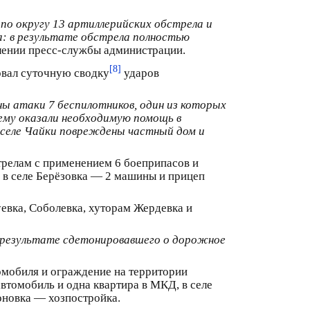
по округу 13 артиллерийских обстрела и
а: в результате обстрела полностью
влении пресс-службы администрации.
[8]
овал суточную сводку
ударов
ны атаки 7 беспилотников, один из которых
ему оказали необходимую помощь в
 селе Чайки повреждены частный дом и
стрелам с применением 6 боеприпасов и
 в селе Берёзовка — 2 машины и прицеп
евка, Соболевка, хуторам Жердевка и
 в результате сдетонировавшего о дорожное
омобиля и ограждение на территории
автомобиль и одна квартира в МКД, в селе
оновка — хозпостройка.