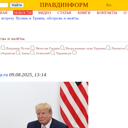
ПРАВДИНФОРМ
Рег
НАЯ
НОВОСТИ
ВИДЕО
СТАТЬИ
КНИГИ
КОНТАКТЫ
О
 встречу Путина и Трампа, обстрелы и налёты.
елы и налёты.
,
,
,
,
Владимир Путин
Вячеслав Гладков
Вооруженные силы Украины
Пентагон
,
,
,
губернатор
Запад
Зеленский
Украина.ру
a.ru
09.08.2025, 13:14