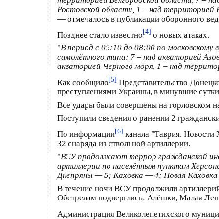
территорией Белгородской области, 7 – на
Ростовской области, 1 – над территорией 
— отмечалось в публикации оборонного вед
[4]
Позднее стало известно
о новых атаках.
"
В период с 05:10 до 08:00 по московско
самолётного типа: 7 – над акваторией Азов
акваторией Черного моря, 1 – над террит
[5]
Как сообщило
Представительство Донецко
преступлениями Украины, в минувшие сутки
Все удары были совершены на горловском н
Поступили сведения о ранении 2 гражданск
[6]
По информации
канала "Таврия. Новости 
32 снаряда из ствольной артиллерии.
"
ВСУ продолжают террор гражданской инфр
артиллерии по населённым пунктам Херсонс
Днепряны — 5; Каховка — 4; Новая Каховка
В течение ночи ВСУ продолжили артиллерийс
Обстрелам подверглись: Алёшки, Малая Лепе
Администрация Великолепетихского муници