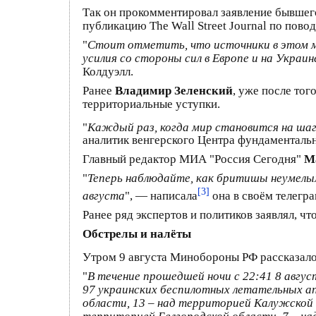
Так он прокомментировал заявление бывшег
публикацию The Wall Street Journal по пово
"
Стоит отметить, что источники в этом ма
усилия со стороны сил в Европе и на Укра
Колдуэлл.
Ранее
Владимир Зеленский
, уже после тог
территориальные уступки.
"
Каждый раз, когда мир становится на ша
аналитик венгерского Центра фундаменталь
Главный редактор МИА "Россия Сегодня"
Ма
"
Теперь наблюдайте, как бритишы неумелым
[3]
августа
", — написала
она в своём телегра
Ранее ряд экспертов и политиков заявлял, ч
Обстрелы и налёты
Утром 9 августа Минобороны РФ рассказал
"
В течение прошедшей ночи с 22:41 8 авгу
97 украинских беспилотных летательных ап
области, 13 – над территорией Калужской о