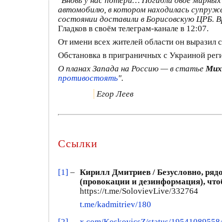
"
Вновь у нас потери… Погибли двое мирных
автомобилю, в котором находилась супруже
состоянии доставили в Борисовскую ЦРБ. В
Гладков в своём телеграм-канале в 12:07.
От имени всех жителей области он выразил
Обстановка в приграничных с Украиной рег
О планах Запада на Россию — в статье
Мих
противостоять
".
Егор Леев
Ссылки
[1]
–
Кирилл Дмитриев / Безусловно, ряд
(провокации и дезинформация), что
https://t.me/SolovievLive/332764
t.me/kadmitriev/180
[2]
–
x.com/KoskovicsZ/status/1954108955