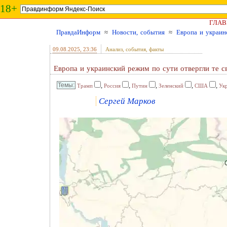
18+
ГЛАВ
ПравдаИнформ
≈
Новости, события
≈
Европа и украин
09.08.2025
, 23:36
Анализ, события, факты
Европа и украинский режим по сути отвергли те с
,
,
,
,
,
Трамп
Россия
Путин
Зеленский
США
Ук
Сергей Марков