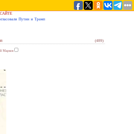
 САЙТЕ
огласовали Путин и Трамп
мп
(489)
ей Марков