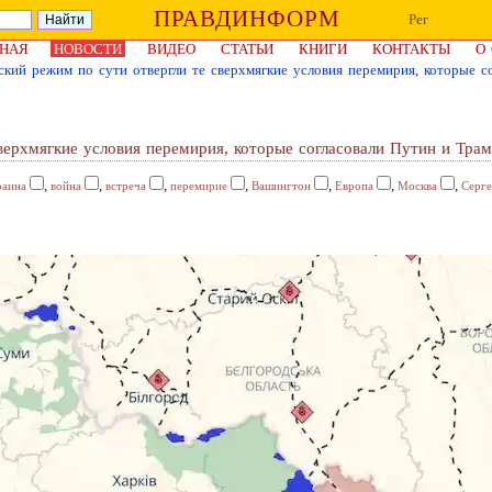
ПРАВДИНФОРМ
Рег
НАЯ
НОВОСТИ
ВИДЕО
СТАТЬИ
КНИГИ
КОНТАКТЫ
О
ский режим по сути отвергли те сверхмягкие условия перемирия, которые с
верхмягкие условия перемирия, которые согласовали Путин и Тра
,
,
,
,
,
,
,
раина
война
встреча
перемирие
Вашингтон
Европа
Москва
Серг