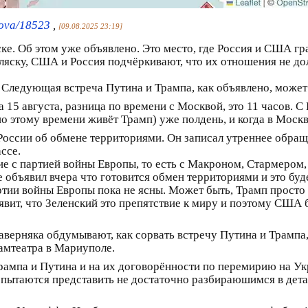
kova/18523
,
[09.08.2025 23:19]
ске. Об этом уже объявлено. Это место, где Россия и США гр
Аляску, США и Россия подчёркивают, что их отношения не до
 Следующая встреча Путина и Трампа, как объявлено, может
а 15 августа, разница по времени с Москвой, это 11 часов. С
(по этому времени живёт Трамп) уже полдень, и когда в Москв
России об обмене территориями. Он записал утреннее обращ
ссе.
е с партией войны Европы, то есть с Макроном, Стармером
 объявил вчера что готовится обмен территориями и это буд
ртии войны Европы пока не ясны. Может быть, Трамп просто 
явит, что Зеленский это препятствие к миру и поэтому США 
аверняка обдумывают, как сорвать встречу Путина и Трампа
амтеатра в Мариуполе.
ампа и Путина и на их договорённости по перемирию на Ук
 пытаются представить не достаточно разбираюшимся в дета