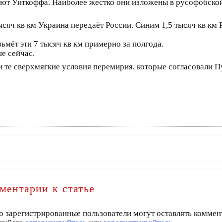
т Уиткоффа. Наиболее жестко они изложены в русофобской 
сяч кв км Украина передаёт России. Синим 1,5 тысяч кв км 
ьмёт эти 7 тысяч кв км примерно за полгода.
е сейчас.
и те сверхмягкие условия перемирия, которые согласовали П
ментарии к статье
о зарегистрированные пользователи могут оставлять коммен