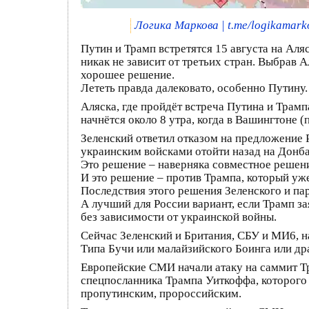
Логика Маркова | t.me/logikamar
Путин и Трамп встретятся 15 августа на Аля
никак не зависит от третьих стран. Выбрав 
хорошее решение.
Лететь правда далековато, особенно Путину.
Аляска, где пройдёт встреча Путина и Трамп
начнётся около 8 утра, когда в Вашингтоне 
Зеленский ответил отказом на предложение 
украинским войсками отойти назад на Донба
Это решение – наверняка совместное решени
И это решение – против Трампа, который уже
Последствия этого решения Зеленского и па
А лучший для России вариант, если Трамп за
без зависимости от украинской войны.
Сейчас Зеленский и Британия, СБУ и МИ6, н
Типа Бучи или малайзийского Боинга или др
Европейские СМИ начали атаку на саммит Тр
спецпосланника Трампа Уиткоффа, которого
пропутинским, пророссийским.