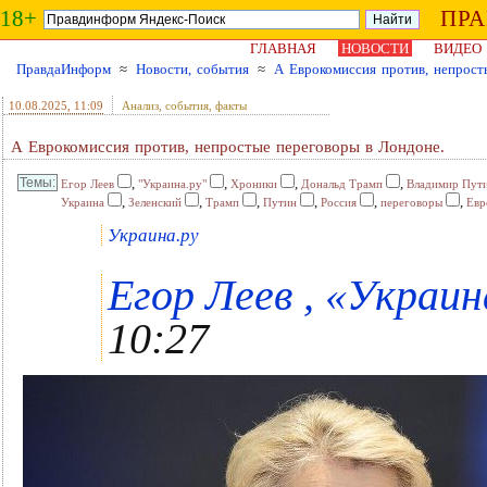
18+
ПР
ГЛАВНАЯ
НОВОСТИ
ВИДЕО
ПравдаИнформ
≈
Новости, события
≈
А Еврокомиссия против, непрост
10.08.2025
, 11:09
Анализ, события, факты
А Еврокомиссия против, непростые переговоры в Лондоне.
,
,
,
,
Егор Леев
"Украина.ру"
Хроники
Дональд Трамп
Владимир Пут
,
,
,
,
,
,
Украина
Зеленский
Трамп
Путин
Россия
переговоры
Евр
Украина.ру
Егор Леев , «Украина
10:27