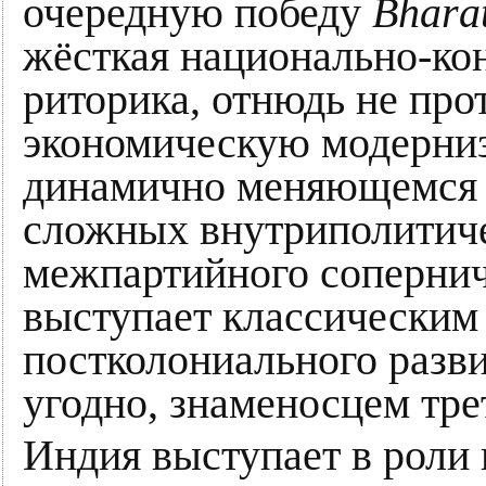
очередную победу
Bharat
жёсткая национально-кон
риторика, отнюдь не про
экономическую модерниз
динамично меняющемся м
сложных внутриполитиче
межпартийного сопернич
выступает классическим
постколониального разв
угодно, знаменосцем тре
Индия выступает в роли