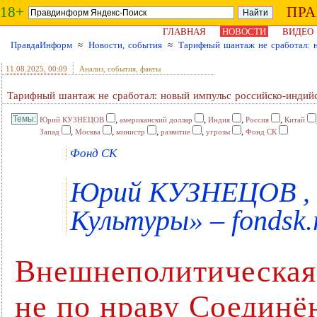
18+
ПР
ГЛАВНАЯ
НОВОСТИ
ВИДЕО
ПравдаИнформ
≈
Новости, события
≈
Тарифный шантаж не сработал: 
11.08.2025
, 00:09
Анализ, события, факты
Тарифный шантаж не сработал: новый импульс российско-инди
,
,
,
,
Юрий КУЗНЕЦОВ
американский доллар
Индия
Россия
Китай
,
,
,
,
,
Запад
Москва
министр
развитие
угрозы
Фонд СК
Фонд СК
Юрий КУЗНЕЦОВ , 
Культуры» – fondsk.
Внешнеполитическая
не по нраву Соедин