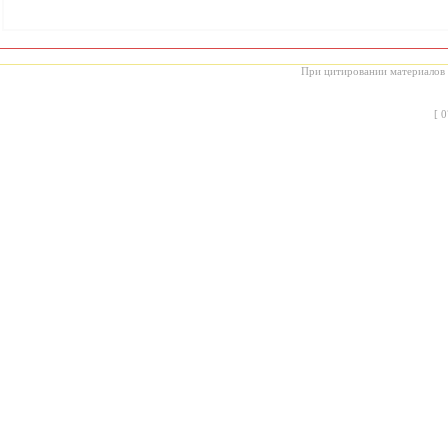
При цитировании материалов с
[
0