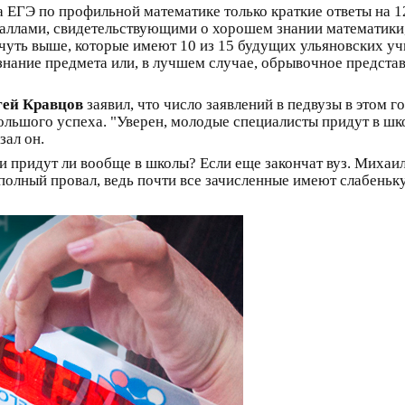
на ЕГЭ по профильной математике только краткие ответы на 
аллами, свидетельствующими о хорошем знании математики,
и чуть выше, которые имеют 10 из 15 будущих ульяновских у
нание предмета или, в лучшем случае, обрывочное представл
гей Кравцов
заявил, что число заявлений в педвузы в этом 
ольшого успеха. "Уверен, молодые специалисты придут в ш
зал он.
 придут ли вообще в школы? Если еще закончат вуз. Михаил
полный провал, ведь почти все зачисленные имеют слабеньк