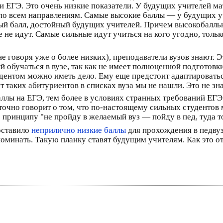
ри ЕГЭ. Это очень низкие показатели. У будущих учителей м
 по всем направлениям. Самые высокие баллы — у будущих у
й балл, достойный будущих учителей. Причем высокобалльни
не идут. Самые сильные идут учиться на кого угодно, только
не говоря уже о более низких), преподаватели вузов знают.
й обучаться в вузе, так как не имеет полноценной подготовк
удентом можно иметь дело. Ему еще предстоит адаптировать
от таких абитуриентов в списках вуза мы не нашли. Это не зн
ллы на ЕГЭ, тем более в условиях странных требований ЕГЭ
точно говорит о том, что по-настоящему сильных студентов 
принципу "не пройду в желаемый вуз — пойду в пед, туда т
оставило
неприлично низкие баллы
для прохождения в педвуз
оминать. Такую планку ставят будущим учителям. Как это от