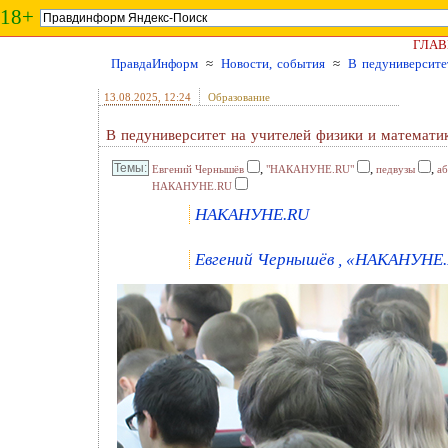
18+
ГЛАВ
ПравдаИнформ
≈
Новости, события
≈
В педуниверсите
13.08.2025
, 12:24
Образование
В педуниверситет на учителей физики и математи
,
,
,
Евгений Чернышёв
"НАКАНУНЕ.RU"
педвузы
а
НАКАНУНЕ.RU
НАКАНУНЕ.RU
Евгений Чернышёв , «НАКАНУНЕ.