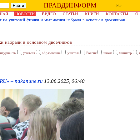
ПРАВДИНФОРМ
Рег
НАЯ
НОВОСТИ
ВИДЕО
СТАТЬИ
КНИГИ
КОНТАКТЫ
О
т на учителей физики и математики набрали в основном двоечников
ки набрали в основном двоечников
,
,
,
,
,
,
,
битуриенты
учителя
образование
учитель
Россия
школа
министр
RU» – nakanune.ru
13.08.2025, 06:40