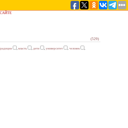
 САЙТЕ
(529)
,
,
,
,
,
традиции
власть
дети
университет
человек