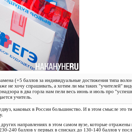
кзамена (+5 баллов за индивидуальные достижения типа воло
аже не хочу спрашивать, а хотим ли мы таких "учителей" вид
рнадзора в два горла нам пели весь июнь и июль про "успеш
ается учитель.
двуз, каковых в России большинство. И в этом смысле это т
у.
 других направлениях в этом самом вузе, которые отражены 
 230-240 баллов у первых в списках до 130-140 баллов у по