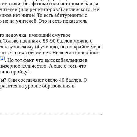
атематики (без физики) или историков баллы
чителей (или репетиторов?) английского. Не
ков нет нигде! То есть абитуриенты с
 не на учителей. Это и есть показатель
 Это недоучка, имеющий смутное
и. Только начиная с 85-90 баллов можно с
ся к вузовскому обучению, но по крайне мере
ачит, что их совсем нет. Не всегда способные
[2]
. Но тот факт, что высокобалльники в
мизерное количество. А еще о том, что
очно пройду".
ы? Они составляют около 40 баллов. О
разится на уровне образования в