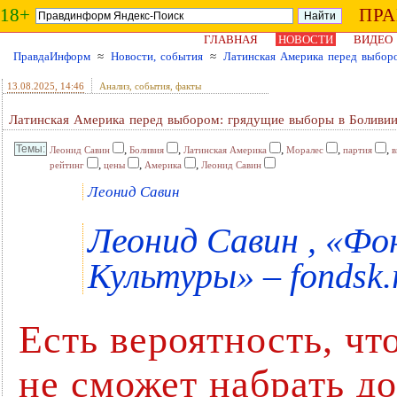
18+
ПР
ГЛАВНАЯ
НОВОСТИ
ВИДЕО
ПравдаИнформ
≈
Новости, события
≈
Латинская Америка перед выбор
13.08.2025
, 14:46
Анализ, события, факты
Латинская Америка перед выбором: грядущие выборы в Боливи
,
,
,
,
,
Леонид Савин
Боливия
Латинская Америка
Моралес
партия
,
,
,
рейтинг
цены
Америка
Леонид Савин
Леонид Савин
Леонид Савин , «Ф
Культуры» – fondsk.
Есть вероятность, ч
не сможет набрать д