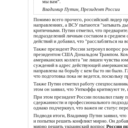
мы вам".
Владимир Путин, Президент России
Помимо всего прочего, российский лидер пр
направлениях, а ВСУ пытаются "затыкать ды
критичными. Путин отметил, что предварите
подразделений личным составом в среднем с
действий и добавил, что "расслабляться на в
Также президент России затронул вопрос ро
президентом США Дональдом Трампом. Комме
американских коллега "не лишен чувства юмо
суждений в адрес действующей американской
направлена на борьбу с кем бы то ни было.
что подготовка пока не ведется, поскольку
Также Путин отметил работу спецпосланника
этом он заявил, что Уиткоффа критикуют те
При этом президент России похвалил главу 
сдержанности и профессионального подхода.
однако подчеркнул, что важен не статус пере
Подводя итоги, Владимир Путин заявил, что
и попытки решить конфликт мирно. Он добав
мирно решить украинский вопрос
России п