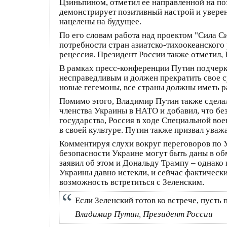
Цзиньпином, отметил ее направленной на по
демонстрирует позитивный настрой и уверен
нацелены на будущее.
По его словам работа над проектом "Сила Си
потребности стран азиатско-тихоокеанского 
рецессия. Президент России также отметил,
В рамках пресс-конференции Путин подчерк
несправедливым и должен прекратить свое с
новые гегемоны, все страны должны иметь р
Помимо этого, Владимир Путин также сделал 
членства Украины в НАТО и добавил, что бе
государства, Россия в ходе Специальной вое
в своей культуре. Путин также призвал уважа
Комментируя слухи вокруг переговоров по Ук
безопасности Украине могут быть даны в обм
заявил об этом и Дональду Трампу – однако
Украины давно истекли, и сейчас фактическ
возможность встретиться с Зеленским.
Если Зеленский готов ко встрече, пусть 
Владимир Путин, Президент России