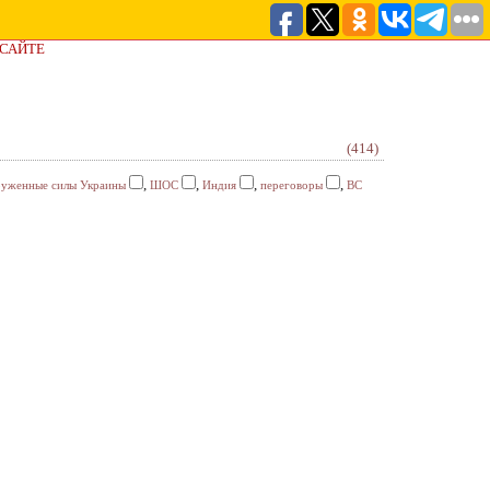
 САЙТЕ
(414)
,
,
,
,
уженные силы Украины
ШОС
Индия
переговоры
ВС