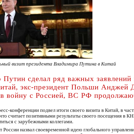
льный визит президента Владимира Путина в Китай
 Путин сделал ряд важных заявлений 
Китай, экс-президент Польши Анджей Д
 в войну с Россией, ВС РФ продолжаю
есс-конференции подвел итоги своего визита в Китай, в ча
 что считает позитивными результаты своего посещения в КН
титься с зарубежными коллегами.
т России назвал своевременной идею глобального управле