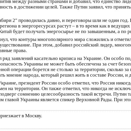
зитив между разными странами и добавил, что единство лид
ность в достижении целей. Также Путин заявил, что приняты
бири 2" проводилась давно, и переговоры шли не один год. 
региона в энергоресурсах растут – в то время как в ведущ
 Китай будет получать энергосырье не по завышенным, а по 
нул, что контуры многополярного мира сложились и отметил
уществование. При этом, добавил российский лидер, многоп
авные права.
ряд заявлений касательно кризиса на Украине. Он особо по
зопасность Украины не может быть обеспечена за счет безоп
нной операции борется не столько за территории, сколько за
ть мнение народа, который решил жить в составе России, и д
раине, президент России особо отметил, что Россия никогда
ен на территории. Он также отметил, что никогда не исключ
 подверг сомнению целесообразность такой встречи. Путин т
им главой Украины является спикер Верховной Рады. При это
приезжает в Москву.