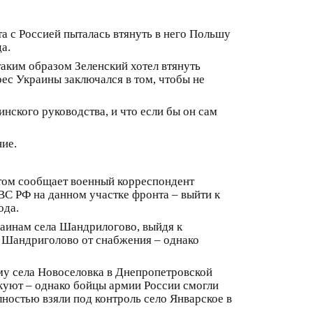
а с Россией пыталась втянуть в него Польшу
а.
 таким образом Зеленский хотел втянуть
рес Украины заключался в том, чтобы не
нского руководства, и что если бы он сам
ние.
этом сообщает военный корреспондент
ВС РФ на данном участке фронта – выйти к
ода.
аинам села Шандрилогово, выйдя к
ет Шандриголово от снабжения – однако
му села Новоселовка в Днепропетровской
куют – однако бойцы армии России смогли
лностью взяли под контроль село Январское в