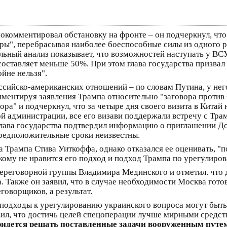
окомментировал обстановку на фронте – он подчеркнул, что
ры", перебрасывая наиболее боеспособные силы из одного р
льный анализ показывает, что возможностей наступать у ВСУ
оставляет меньше 50%. При этом глава государства призвал
ойне нельзя".
ссийско-американских отношений – по словам Путина, у не
нтируя заявления Трампа относительно "заговора против 
ра" и подчеркнул, что за четыре дня своего визита в Китай
 администрации, все его визави поддержали встречу с Тра
 Глава государства подтвердил информацию о приглашении До
 предположительные сроки неизвестны.
 Трампа Стива Уиткоффа, однако отказался ее оценивать, "п
, кому не нравится его подход и подход Трампа по урегулир
переговорной группы Владимира Мединского и отметил. что 
 Также он заявил, что в случае необходимости Москва гот
говорщиков, а результат.
 подходы к урегулированию украинского вопроса могут быть 
ил, что достичь целей спецоперации лучше мирными средст
ридется решать поставленные задачи вооруженным путе