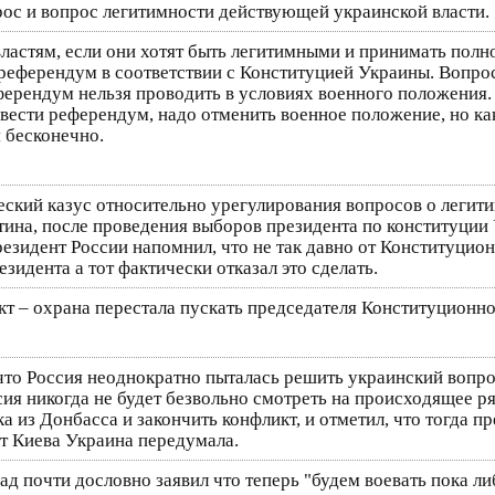
ос и вопрос легитимности действующей украинской власти.
ластям, если они хотят быть легитимными и принимать полн
референдум в соответствии с Конституцией Украины. Вопро
ферендум нельзя проводить в условиях военного положения
вести референдум, надо отменить военное положение, но как 
я бесконечно.
еский казус относительно урегулирования вопросов о легити
тина, после проведения выборов президента по конституци
резидент России напомнил, что не так давно от Конституцио
идента а тот фактически отказал это сделать.
т – охрана перестала пускать председателя Конституционног
 что Россия неоднократно пыталась решить украинский вопр
сия никогда не будет безвольно смотреть на происходящее р
а из Донбасса и закончить конфликт, и отметил, что тогда 
от Киева Украина передумала.
ад почти дословно заявил что теперь "будем воевать пока ли