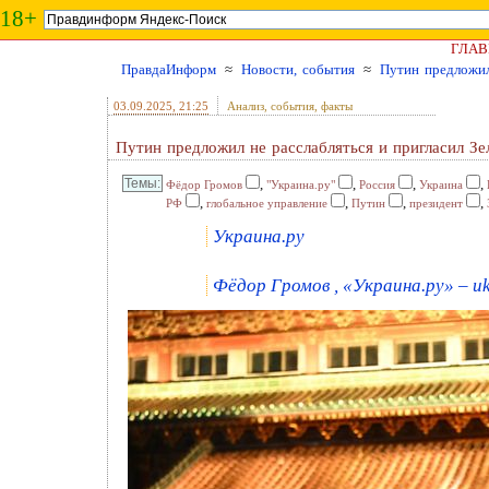
18+
ГЛАВ
ПравдаИнформ
≈
Новости, события
≈
Путин предложил
03.09.2025
, 21:25
Анализ, события, факты
Путин предложил не расслабляться и пригласил З
,
,
,
,
Фёдор Громов
"Украина.ру"
Россия
Украина
,
,
,
,
РФ
глобальное управление
Путин
президент
Украина.ру
Фёдор Громов , «Украина.ру» – uk