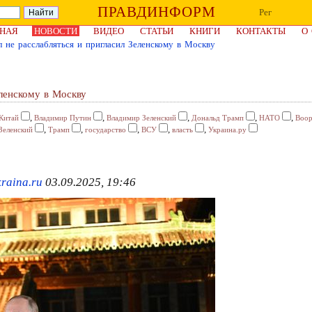
ПРАВДИНФОРМ
Рег
НАЯ
НОВОСТИ
ВИДЕО
СТАТЬИ
КНИГИ
КОНТАКТЫ
О
 не расслабляться и пригласил Зеленскому в Москву
еленскому в Москву
,
,
,
,
,
Китай
Владимир Путин
Владимир Зеленский
Дональд Трамп
НАТО
Воор
,
,
,
,
,
Зеленский
Трамп
государство
ВСУ
власть
Украина.ру
raina.ru
03.09.2025, 19:46