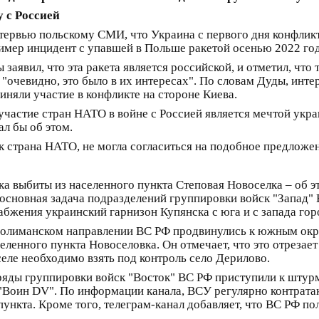
 с Россией
ервью польскому СМИ, что Украина с первого дня конфликт
имер инцидент с упавшей в Польше ракетой осенью 2022 год
заявил, что эта ракета является российской, и отметил, что
 "очевидно, это было в их интересах". По словам Дуды, инте
иняли участие в конфликте на стороне Киева.
частие стран НАТО в войне с Россией является мечтой украи
ал бы об этом.
к страна НАТО, не могла согласиться на подобное предложе
а выбиты из населенного пункта Степовая Новоселка – об 
основная задача подразделений группировки войск "Запад" 
абжения украинский гарнизон Купянска с юга и с запада гор
снолиманском направлении ВС РФ продвинулись к южным окр
селенного пункта Новоселовка. Он отмечает, что это отреза
селе необходимо взять под контроль село Дерилово.
яды группировки войск "Восток" ВС РФ приступили к штур
 "Воин DV". По информации канала, ВСУ регулярно контрата
пункта. Кроме того, телеграм-канал добавляет, что ВС РФ по