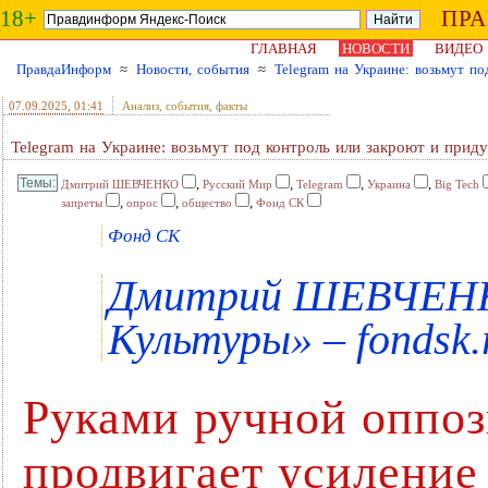
18+
ПР
ГЛАВНАЯ
НОВОСТИ
ВИДЕО
ПравдаИнформ
≈
Новости, события
≈
Telegram на Украине: возьмут п
07.09.2025
, 01:41
Анализ, события, факты
Telegram на Украине: возьмут под контроль или закроют и при
,
,
,
,
Дмитрий ШЕВЧЕНКО
Русский Мир
Telegram
Украина
Big Tech
,
,
,
запреты
опрос
общество
Фонд СК
Фонд СК
Дмитрий ШЕВЧЕНКО
Культуры» – fondsk.
Руками ручной оппоз
продвигает усиление