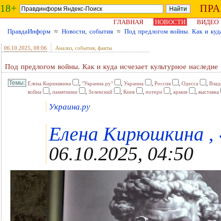
18+
ПР
ГЛАВНАЯ
НОВОСТИ
ВИДЕО
ПравдаИнформ
≈
Новости, события
≈
Под предлогом войны. Как и куд
06.10.2025
, 08:06
Анализ, события, факты
Под предлогом войны. Как и куда исчезает культурное наследие
,
,
,
,
,
Елена Кирюшкина
"Украина.ру"
Украина
Россия
Одесса
Влад
,
,
,
,
,
,
война
памятники
Зеленский
Киев
потери
армия
выставка
Украина.ру
Елена Кирюшкина , «
06.10.2025, 04:50