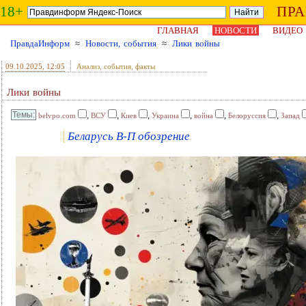
18+
ПР
ГЛАВНАЯ
НОВОСТИ
ВИДЕО
ПравдаИнформ
≈
Новости, события
≈
Лики войны
09.10.2025
, 12:05
Анализ, события, факты
Лики войны
,
,
,
,
,
,
belvpo.com
ВСУ
Киев
Украина
война
Белоруссия
Запад
Беларусь В-П обозрение