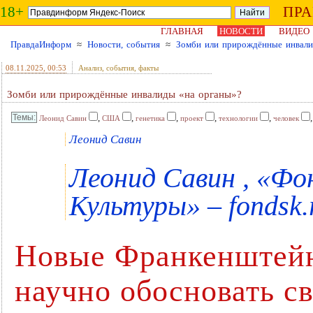
18+
ПР
ГЛАВНАЯ
НОВОСТИ
ВИДЕО
ПравдаИнформ
≈
Новости, события
≈
Зомби или прирождённые инвали
08.11.2025
, 00:53
Анализ, события, факты
Зомби или прирождённые инвалиды «на органы»?
,
,
,
,
,
Леонид Савин
США
генетика
проект
технологии
человек
Леонид Савин
Леонид Савин , «Ф
Культуры» – fondsk.
Новые Франкенштей
научно обосновать с