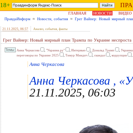
18+
ПР
ГЛАВНАЯ
НОВОСТИ
ВИДЕО
ПравдаИнформ
≈
Новости, события
≈
Грег Вайнер: Новый мирный план
21.11.2025
, 06:57
Анализ, события, факты
Грег Вайнер: Новый мирный план Трампа по Украине неспроста 
,
,
,
,
Анна Черкасова
"Украина.ру"
Интервью
Дональд Трамп
Украина
,
,
,
переговоры по Украине 2025
Тимур Миндич
скандал
коррупция
Анна Черкасова
Анна Черкасова , «У
21.11.2025, 06:03