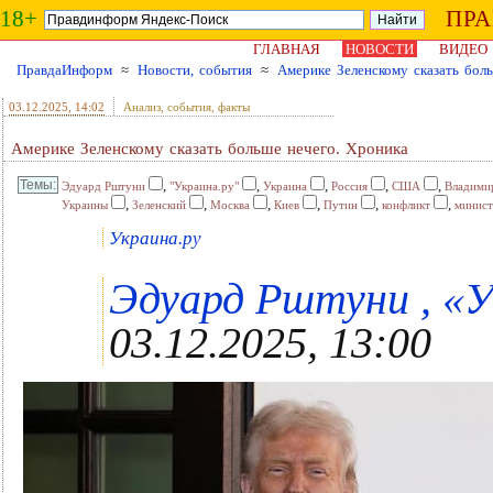
18+
ПР
ГЛАВНАЯ
НОВОСТИ
ВИДЕО
ПравдаИнформ
≈
Новости, события
≈
Америке Зеленскому сказать бол
03.12.2025
, 14:02
Анализ, события, факты
Америке Зеленскому сказать больше нечего. Хроника
,
,
,
,
,
Эдуард Рштуни
"Украина.ру"
Украина
Россия
США
Владими
,
,
,
,
,
,
Украины
Зеленский
Москва
Киев
Путин
конфликт
минис
Украина.ру
Эдуард Рштуни , «Ук
03.12.2025, 13:00