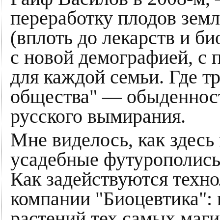
переработку плодов зем
(вплоть до лекарств и б
с новой демографией, с 
для каждой семьи. Где т
общества" — обыденност
русского вымирания.
Мне виделось, как здесь
усадебные футурополисы
Как задействуются техн
компании "Биоцевтика": 
растений тех самых маги