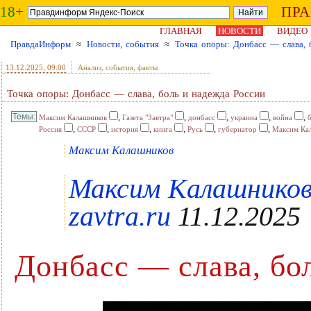
18+
ПР
ГЛАВНАЯ
НОВОСТИ
ВИДЕО
ПравдаИнформ
≈
Новости, события
≈
Точка опоры: Донбасс — слава, 
13.12.2025
, 09:00
Анализ, события, факты
Точка опоры: Донбасс — слава, боль и надежда России
,
,
,
,
,
Максим Калашников
Газета "Завтра"
донбасс
украина
война
,
,
,
,
,
,
Россия
СССР
история
книга
Русь
губернатор
Максим Ка
Максим Калашников
Максим Калашников 
zavtra.ru
11.12.2025
Донбасс — слава, бо