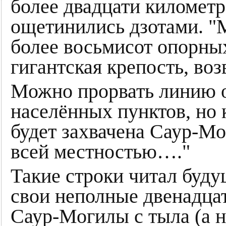
более двадцати километ
ощетинились дзотами. "
более восьмисот опорных
гигантская крепость, во
Можно прорвать линию о
населённых пунктов, но 
будет захвачена Саур-Мо
всей местностью…."
Такие строки читал буд
свои неполные двенадцат
Саур-Могилы с тыла (а н