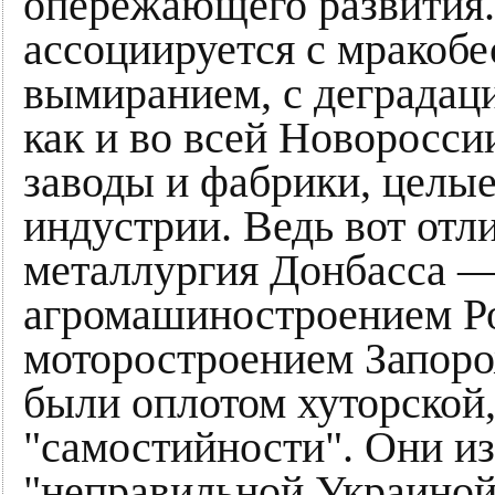
опережающего развития
ассоциируется с мракобе
вымиранием, с деградаци
как и во всей Новоросси
заводы и фабрики, целы
индустрии. Ведь вот от
металлургия Донбасса —
агромашиностроением Ро
моторостроением Запорож
были оплотом хуторской
"самостийности". Они из
"неправильной Украиной