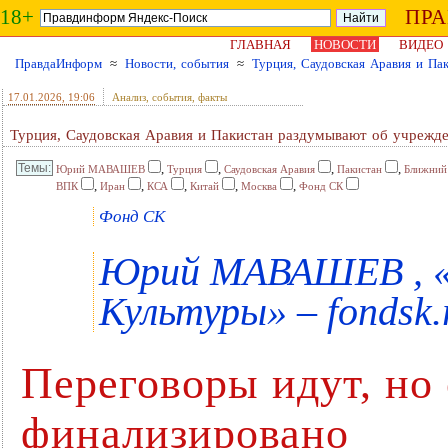
18+
ПР
ГЛАВНАЯ
НОВОСТИ
ВИДЕО
ПравдаИнформ
≈
Новости, события
≈
Турция, Саудовская Аравия и Па
17.01.2026
, 19:06
Анализ, события, факты
Турция, Саудовская Аравия и Пакистан раздумывают об учрежде
,
,
,
,
Юрий МАВАШЕВ
Турция
Саудовская Аравия
Пакистан
Ближний
,
,
,
,
,
ВПК
Иран
КСА
Китай
Москва
Фонд СК
Фонд СК
Юрий МАВАШЕВ , «
Культуры» – fondsk.
Переговоры идут, но
финализировано