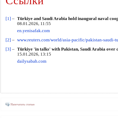
Ссылки
[1]
–
Türkiye and Saudi Arabia hold inaugural naval coo
08.01.2026, 11:55
en.yenisafak.com
[2]
–
www.reuters.com/world/asia-pacific/pakistan-saudi-t
[3]
–
Türkiye 'in talks' with Pakistan, Saudi Arabia over 
15.01.2026, 13:15
dailysabah.com
Напечатать статью