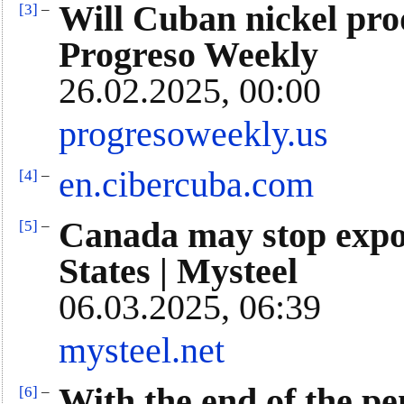
Will Cuban nickel pro
[3]
–
Progreso Weekly
26.02.2025, 00:00
progresoweekly.us
en.cibercuba.com
[4]
–
Canada may stop expor
[5]
–
States | Mysteel
06.03.2025, 06:39
mysteel.net
With the end of the pen
[6]
–