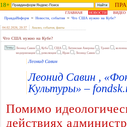
18+
ПР
ГЛАВНАЯ
НОВОСТИ
ВИДЕО
ПравдаИнформ
≈
Новости, события
≈
Что США нужно на Кубе?
04.02.2026
, 20:37
Анализ, события, факты
Что США нужно на Кубе?
,
,
,
,
,
Леонид Савин
Куба
США
Латинская Америка
Трамп
колониа
,
,
,
модернизация
революция
Иран
Леонид Савин
Леонид Савин
Леонид Савин , «Ф
Культуры» – fondsk.
Помимо идеологичес
действиях админист