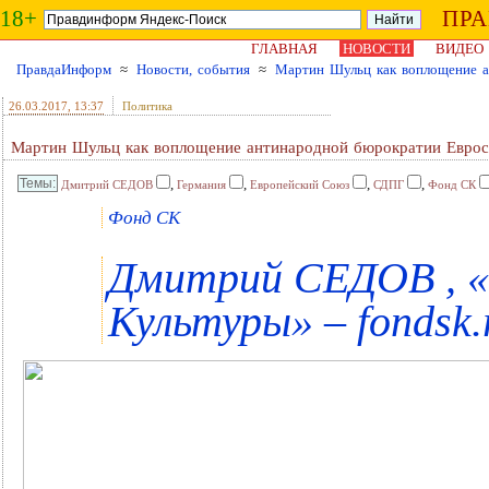
18+
ПР
ГЛАВНАЯ
НОВОСТИ
ВИДЕО
ПравдаИнформ
≈
Новости, события
≈
Мартин Шульц как воплощение 
26.03.2017
, 13:37
Политика
Мартин Шульц как воплощение антинародной бюрократии Евро
,
,
,
,
Дмитрий СЕДОВ
Германия
Европейский Союз
СДПГ
Фонд СК
Фонд СК
Дмитрий СЕДОВ , 
Культуры» – fondsk.