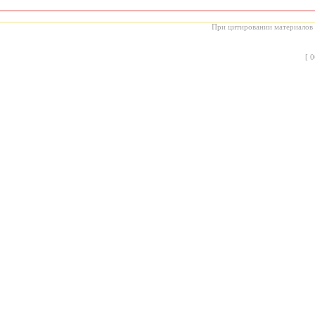
При цитировании материалов с
[
0