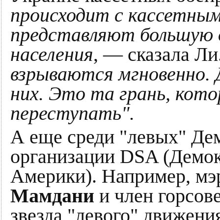
происходит с кассетны
представляют большую 
населения
, — сказала Л
взрываются мгновенно.
них. Это та грань, кот
переступать".
А еще среди "левых" Дем
организации DSA (Демок
Америки). Например, м
Мамдани
и член горсов
звезда "левого" движени