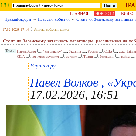
18+
ПР
ГЛАВНАЯ
НОВОСТИ
ВИДЕО
ПравдаИнформ
≈
Новости, события
≈
Стоит ли Зеленскому затягивать
17.02.2026
, 17:14
Анализ, события, факты
Стоит ли Зеленскому затягивать переговоры, рассчитывая на п
,
,
,
,
,
Павел Волков
"Украина.ру"
Украина
Россия
США
Джо Байде
,
,
,
,
,
США
торговля оружием
оружие
Трамп
Зеленский
война
Украина.ру
Павел Волков , «Укра
17.02.2026, 16:51