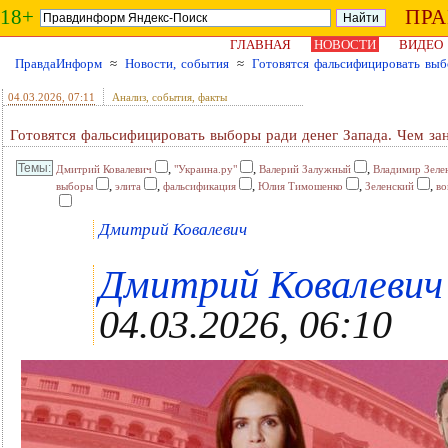
18+
ПР
ГЛАВНАЯ
НОВОСТИ
ВИДЕО
ПравдаИнформ
≈
Новости, события
≈
Готовятся фальсифицировать выб
04.03.2026
, 07:11
Анализ, события, факты
Готовятся фальсифицировать выборы ради денег Запада. Чем за
,
,
,
Дмитрий Ковалевич
"Украина.ру"
Валерий Залужный
Владимир Зеле
,
,
,
,
,
выборы
элита
фальсификация
Юлия Тимошенко
Зеленский
во
Дмитрий Ковалевич
Дмитрий Ковалевич ,
04.03.2026, 06:10