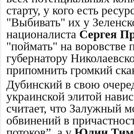
старту, у кого есть ресур
"Выбивать" их у Зеленск
националиста
Сергея П
"поймать" на воровстве 
губернатору Николаевск
припомнить громкий ска
Дубинский в свою очеред
украинской элитой нави
считает, что Залужный м
обвинений в причастнос
потоков”, а у
Юлии Тим