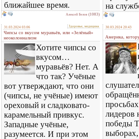
ближайшее время.
на служ
(1083)
Алексей Белов
Здоровье, медицина
31.03.2024 03:06
30.03.2024 20:43
Чипсы со вкусом муравьёв, или «Зелёный»
Америка, котор
неоколониализм
Хотите чипсы со
вкусом…
муравьёв? Нет. А
что так? Учёные
слушател
вот утверждают, что они
обращён
(чипсы, не учёные) имеют
просьба
ореховый и сладковато-
лидеров 
карамельный привкус.
победы Т
Западные учёные,
выборах,
разумеется. И при этом