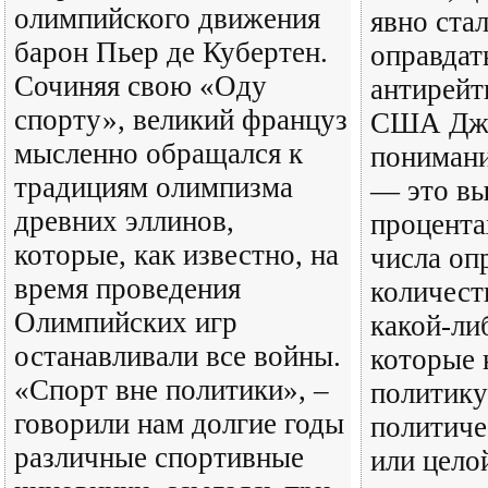
олимпийского движения
явно ста
барон Пьер де Кубертен.
оправдат
Сочиняя свою «Оду
антирейт
спорту», великий француз
США Джо
мысленно обращался к
понимани
традициям олимпизма
— это вы
древних эллинов,
процента
которые, как известно, на
числа о
время проведения
количест
Олимпийских игр
какой-ли
останавливали все войны.
которые 
«Спорт вне политики», –
политику
говорили нам долгие годы
политиче
различные спортивные
или цело