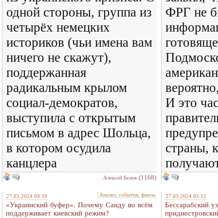
одной стороны, группа из
ФРГ не б
четырёх немецких
информа
историков (чьи имена вам
готовяще
ничего не скажут),
Подмоско
поддержанная
американ
радикальным крылом
вероятно
социал-демократов,
И это ча
выступила с открытым
правите
письмом в адрес Шольца,
предупре
в котором осудила
страны, 
канцлера
получают
(1168)
Алексей Белов
Анализ, события, факты
27.03.2024 09:59
27.03.2024 05:11
«Украинский буфер». Почему Санду во всём
Бессарабский у
поддерживает киевский режим?
приднестровски