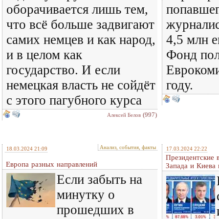
оборачивается лишь тем,
попавшег
что всё больше задвигают
журналис
самих немцев и как народ,
4,5 млн 
и в целом как
Фонд пол
государство. И если
Еврокоми
немецкая власть не сойдёт
году.
с этого пагубного курса
(997)
Алексей Белов
Анализ, события, факты
18.03.2024 21:09
17.03.2024 22:22
Президентские 
Европа разных направлений
Запада и Киева
Если забыть на
минутку о
прошедших в