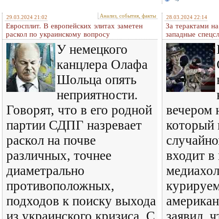
Анализ, события, факты
29.03.2024 21:02
28.03.2024 22:14
Евросплит. В европейских элитах заметен
За терактами на
раскол по украинскому вопросу
западные спецс
У немецкого
канцлера Олафа
Шольца опять
неприятности.
Говорят, что в его родной
вечером 
партии СДПГ назревает
который 
раскол на почве
случайн
различных, точнее
входит в
диаметрально
медиахол
противоположных,
курируе
подходов к поиску выхода
америка
из украинского кризиса. С
заявил, 