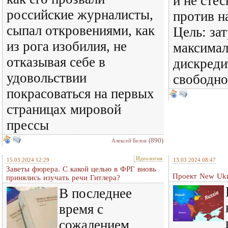
и не стес
российские журналисты,
против н
сыпал откровениями, как
Цель: зат
из рога изобилия, не
максима
отказывая себе в
дискреди
удовольствии
свободно
покрасоваться на первых
страницах мировой
прессы
(890)
Алексей Белов
Идеология
15.03.2024 12:29
13.03.2024 08:47
Заветы фюрера. С какой целью в ФРГ вновь
Проект New Ukr
принялись изучать речи Гитлера?
В последнее
время с
сожалением