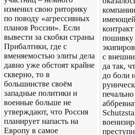
оказалос
изменил свою риторику
компании
по поводу «агрессивных
имеющей
планов России». Если
контракт
вывести за скобки страны
пошивку
Прибалтики, где с
экипиров
вменяемостью элиты дела
с внешни
давно уже обстоят крайне
да так, ч
скверно, то в
до боли 
большинстве своём
руническ
западные политики и
печально
военные больше не
аббревиа
утверждают, что Россия
Schutzsta
планирует напасть на
военизир
Европу в самое
преступн