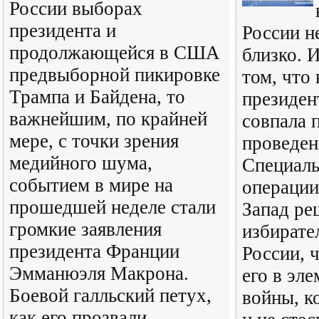
России выборах
президента и
России н
продолжающейся в США
близко. И
предвыборной пикировке
том, что
Трампа и Байдена, то
президен
важнейшим, по крайней
совпала 
мере, с точки зрения
проведе
медийного шума,
Специаль
событием в мире на
операции,
прошедшей неделе стали
Запад ре
громкие заявления
избирате
президента Франции
России, 
Эмманюэля Макрона.
его в эл
Боевой галльский петух,
войны, к
как его прозвали