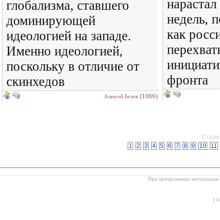
нарастал
глобализма, ставшего
недель, п
доминирующей
как росс
идеологией на западе.
перехва
Именно идеологией,
инициати
поскольку в отличие от
фронта
скинхедов
(1066)
Алексей Белов
Страни
1
2
3
4
5
6
7
8
9
10
11
При цитировании материалов с
[
0