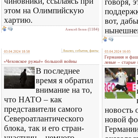
чиновники, ссылаясь при
говоря, э
этом на Олимпийскую
поддержк
хартию.
вот, дабы
нынешне
(1184)
Алексей Белов
Анализ, события, факты
03.04.2024 18:58
03.04.2024 16:05
Германия и фаш
«Чеховское ружьё» большой войны
левые – старые 
В последнее
время я обратил
внимание на то,
что НАТО – как
представители самого
новость 
Североатлантического
новой фо
блока, так и его стран-
Германии
участниц – немного