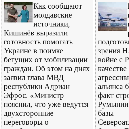
Как сообщают
молдавские
источники,
Кишинёв выразили
готовность помогать
подготовк
Украине в поимке
зрения 
бегущих от мобилизации
войне с 
граждан. Об этом на днях
качестве
заявил глава МВД
агрессив
республики Адриан
альянса 
Эфрос. «Министр
факт стр
пояснил, что уже ведутся
Румынии
двухсторонние
базы
переговоры о
Североат