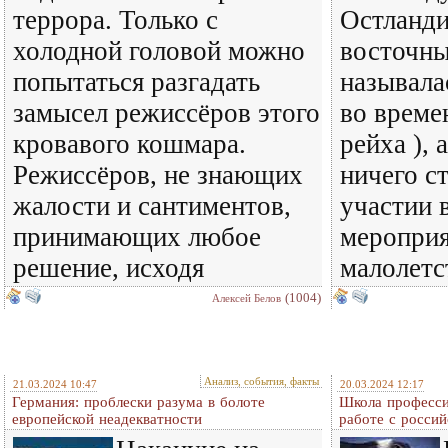
террора. Только с
Остланди
холодной головой можно
восточны
попытаться разгадать
называла
замысел режиссёров этого
во време
кровавого кошмара.
рейха ), 
Режиссёров, не знающих
ничего с
жалости и сантиментов,
участии 
принимающих любое
мероприя
решение, исходя
малолетс
(1004)
Алексей Белов
Анализ, события, факты
21.03.2024 10:47
20.03.2024 12:17
Германия: проблески разума в болоте
Школа професси
европейской неадекватности
работе с росси