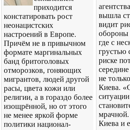
агентств
приходится
вышла ст
констатировать рост
видит ри
неонацистских
обороны 
настроений в Европе.
где с не
Причём не в привычном
грустью 
формате маргинальных
риске по
банд бритоголовых
середине
отморозков, гоняющих
не тольк
мигрантов, людей другой
Киева. «
расы, цвета кожи или
ситуации
религии, а в гораздо более
становит
изощрённой, но от этого
мрачной.
не менее яркой форме
Киева и 
политики национал-