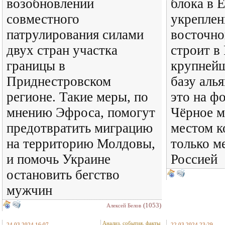
возобновлении
блока в 
совместного
укреплен
патрулирования силами
восточн
двух стран участка
строит в
границы в
крупней
Приднестровском
базу аль
регионе. Такие меры, по
это на фо
мнению Эфроса, помогут
Чёрное м
предотвратить миграцию
местом к
на территорию Молдовы,
только м
и помочь Украине
Россией
остановить бегство
мужчин
(1053)
Алексей Белов
Анализ, события, факты
24.03.2024 16:07
22.03.2024 23:29