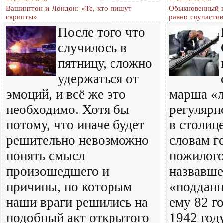
Вашингтон и Лондон: «Те, кто пишут
Обыкновенный н
скрипты»
равно соучасти
После того что
случилось в
пятницу, сложно
удержаться от
эмоций, и всё же это
марша «л
необходимо. Хотя бы
регулярн
потому, что иначе будет
в столиц
решительно невозможно
словам г
понять смысл
пожилог
произошедшего и
назвавше
причины, по которым
«подданн
наши враги решились на
ему 82 го
подобный акт открытого
1942 году