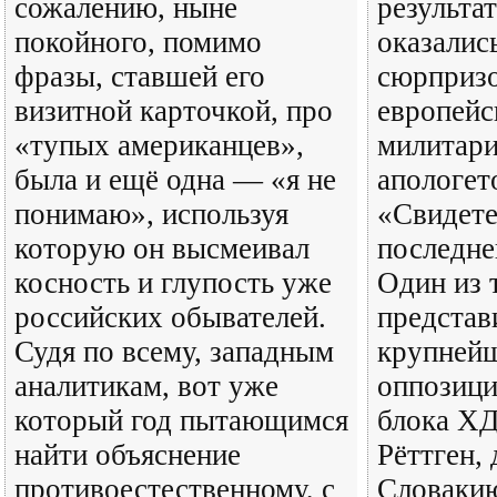
сожалению, ныне
результа
покойного, помимо
оказалис
фразы, ставшей его
сюрпризо
визитной карточкой, про
европейс
«тупых американцев»,
милитари
была и ещё одна — «я не
апологет
понимаю», используя
«Свидете
которую он высмеивал
последне
косность и глупость уже
Один из 
российских обывателей.
представ
Судя по всему, западным
крупней
аналитикам, вот уже
оппозици
который год пытающимся
блока Х
найти объяснение
Рёттген,
противоестественному, с
Словаки