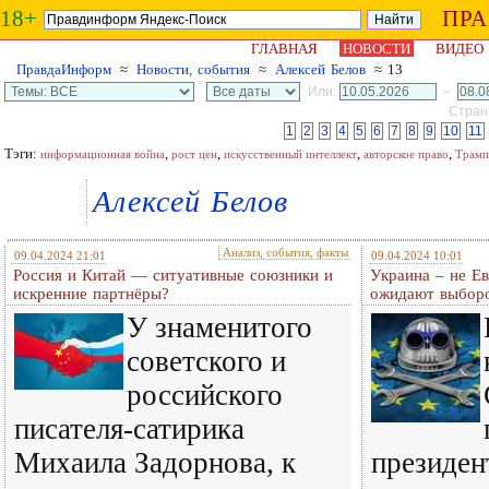
18+
ПР
ГЛАВНАЯ
НОВОСТИ
ВИДЕО
ПравдаИнформ
≈
Новости, события
≈
Алексей Белов
≈ 13
Или:
–
Страни
1
2
3
4
5
6
7
8
9
10
11
Тэги:
,
,
,
,
информационная война
рост цен
искусственный интеллект
авторское право
Трамп
Алексей Белов
Анализ, события, факты
09.04.2024 21:01
09.04.2024 10:01
Россия и Китай — ситуативные союзники и
Украина – не Ев
искренние партнёры?
ожидают выборо
У знаменитого
советского и
российского
писателя-сатирика
Михаила Задорнова, к
президен