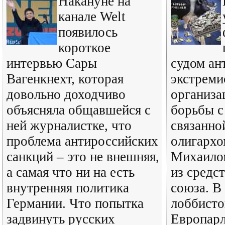
Накануне на
канале Welt
появилось
короткое
интервью Сары
судом ан
Вагенкнехт, которая
экстреми
довольно доходчиво
организа
объясняла общавшейся с
борьбы с
ней журналистке, что
связанно
проблема антироссийских
олигархо
санкций – это не внешняя,
Михаило
а самая что ни на есть
из средс
внутренняя политика
союза. В
Германии. Что попытка
лоббисто
задвинуть русских
Европарл