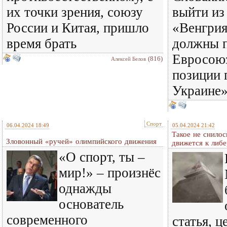
их точки зрения, союзу
выйти из
России и Китая, пришло
«Венгрия
время брать
должны 
Евросоюз
(816)
Алексей Белов
позиции 
Украине
Спорт
06.04.2024 18:49
05.04.2024 21:42
Такое не снилос
Зловонный «ручей» олимпийского движения
движется к либ
«О спорт, ты –
мир!» – произнёс
однажды
основатель
современного
статья, 